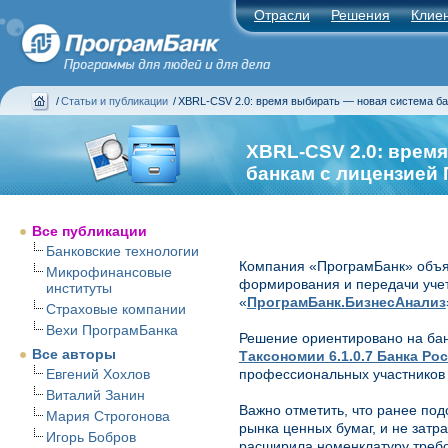
Отрасли
Решения
Клие
/
Статьи и публикации
/
XBRL-CSV 2.0: время выбирать — новая система б
XBRL-CSV 2.0: врем
банкам с лицензией
Все публикации
Банковские технологии
Компания «ПрограмБанк» объя
Микрофинансовые
формирования и передачи уче
институты
«
ПрограмБанк.БизнесАнализ
Страховые компании
Вехи ПрограмБанка
Решение ориентировано на бан
Все авторы
Таксономии 6.1.0.7 Банка Ро
Евгений Хохлов
профессиональных участников 
Виталий Занин
Важно отметить, что ранее по
Мария Строгонова
рынка ценных бумаг, и не затр
Игорь Бобров
расширила номенклатуру требо