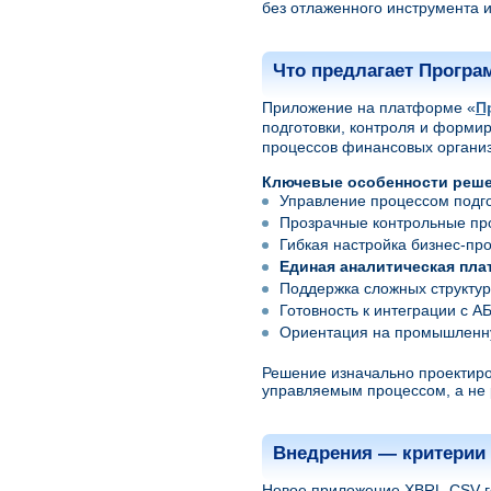
без отлаженного инструмента и
Что предлагает Програ
Приложение
на платформе «
П
подготовки, контроля и форми
процессов финансовых органи
Ключевые особенности реше
Управление процессом подго
Прозрачные контрольные про
Гибкая настройка бизнес-про
Единая аналитическая пл
Поддержка сложных структур
Готовность к интеграции с 
Ориентация на промышленну
Решение изначально проектиров
управляемым процессом, а не 
Внедрения — критерии
Новое приложение XBRL-CSV г