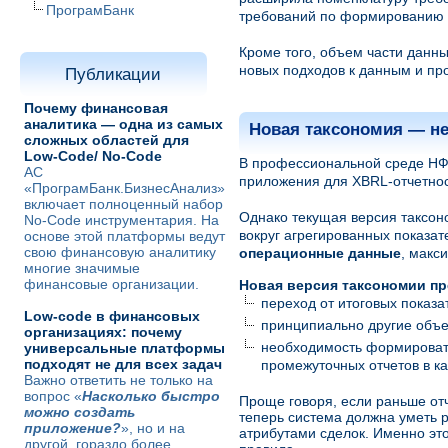
ПрограмБанк
требований по формированию 
Кроме того, объем части данны
новых подходов к данным и пр
Публикации
Почему финансовая
аналитика — одна из самых
Новая таксономия — не
сложных областей для
Low-Code/ No-Code
В профессиональной среде НФО
АС
приложения для XBRL-отчетнос
«ПрограмБанк.БизнесАнализ»
включает полноценный набор
Однако текущая версия таксон
No-Code инструментария. На
вокруг агрегированных показат
основе этой платформы ведут
свою финансовую аналитику
операционные данные
, макс
многие значимые
финансовые организации.
Новая версия таксономии пр
переход от итоговых показ
Low-code в финансовых
принципиально другие объе
организациях: почему
необходимость формировать
универсальные платформы
подходят не для всех задач
промежуточных отчетов в к
Важно ответить не только на
вопрос «
Насколько быстро
Проще говоря, если раньше отч
можно создать
теперь система должна уметь 
приложение?
», но и на
атрибутами сделок. Именно эт
другой, гораздо более