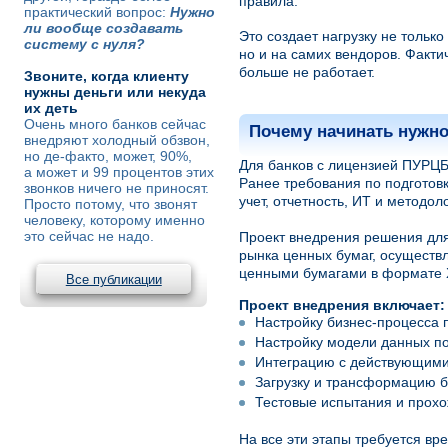
правила.
практический вопрос:
Нужно
ли вообще создавать
Это создает нагрузку не тольк
систему с нуля?
но и на самих вендоров. Факти
больше не работает.
Звоните, когда клиенту
нужны деньги или некуда
их деть
Очень много банков сейчас
Почему начинать нужно
внедряют холодный обзвон,
но де-факто, может, 90%,
Для банков с лицензией ПУРЦБ 
а может и 99 процентов этих
Ранее требования по подготовк
звонков ничего не приносят.
учет, отчетность, ИТ и методол
Просто потому, что звонят
человеку, которому именно
это сейчас не надо.
Проект внедрения решения для
рынка ценных бумаг, осуществ
ценными бумагами в формате X
Все публикации
Проект внедрения включает:
Настройку бизнес-процесса п
Настройку модели данных по
Интеграцию с действующими
Загрузку и трансформацию 
Тестовые испытания и прохо
На все эти этапы требуется вр