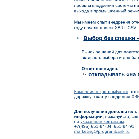
проекты внедрения системы на
выхода в промышленный режи
Мы имеем опыт внедрения отче
году начали проект XBRL-CSV в
Выбор без спешки 
Рынок решений для подгот
активного выбора и для бан
Ответ очевиден:
откладывать «на 
Компания «ПрограмБанк»
гото
дорожную карту внедрения XBR
Для получения дополнитель
информации
, пожалуйста, св
по
указанным контактам
:
+7(495) 651-84-84, 651-84-91
marketing@programbank.ru