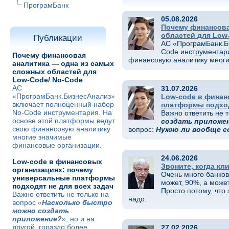
ПрограмБанк
05.08.2026
Почему финансова
областей для Low
Публикации
АС «ПрограмБанк.Б
Code инструментари
Почему финансовая
финансовую аналитику многи
аналитика — одна из самых
сложных областей для
Low-Code/ No-Code
АС
31.07.2026
«ПрограмБанк.БизнесАнализ»
Low-code в финан
включает полноценный набор
платформы подход
No-Code инструментария. На
Важно ответить не т
основе этой платформы ведут
создать приложе
свою финансовую аналитику
вопрос:
Нужно ли вообще с
многие значимые
финансовые организации.
24.06.2026
Low-code в финансовых
Звоните, когда кл
организациях: почему
Очень много банков
универсальные платформы
может, 90%, а может
подходят не для всех задач
Просто потому, что 
Важно ответить не только на
надо.
вопрос «
Насколько быстро
можно создать
приложение?
», но и на
другой, гораздо более
27.02.2026