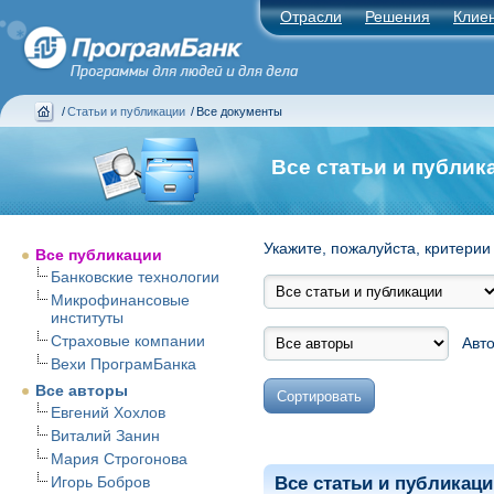
Отрасли
Решения
Клие
/
Статьи и публикации
/
Все документы
Все статьи и публик
Укажите, пожалуйста, критерии
Все публикации
Банковские технологии
Микрофинансовые
институты
Страховые компании
Автор
Вехи ПрограмБанка
Все авторы
Евгений Хохлов
Виталий Занин
Мария Строгонова
Игорь Бобров
Все статьи и публикаци