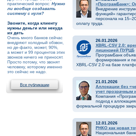
практический вопрос:
Нужно
«ПрограмБанк»: О
ли вообще создавать
Внедрение инструм
систему с нуля?
функций» гарантир
персонала на 15–20
Звоните, когда клиенту
оплату труда.
нужны деньги или некуда
их деть
Очень много банков сейчас
26.01.2026
внедряют холодный обзвон,
XBRL-CSV 2.0: вр
но де-факто, может, 90%,
лицензией ПУРЦБ
а может и 99 процентов этих
ПрограмБанк объявл
звонков ничего не приносят.
формирования и пе
Просто потому, что звонят
XBRL-CSV 2.0 на базе платф
человеку, которому именно
это сейчас не надо.
21.01.2026
Все публикации
Аллокации без «ч
учет прозрачным 
Компания «Програм
подход к аллокация
формальной процедуре закр
12.01.2026
РНКО как новая т
Национальная банк