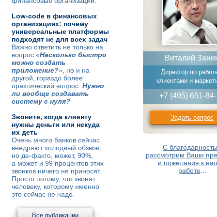
финансовые организации.
Low-code в финансовых
организациях: почему
универсальные платформы
подходят не для всех задач
Важно ответить не только на
вопрос «
Насколько быстро
Виталий Зани
можно создать
приложение?
», но и на
Директор по работ
другой, гораздо более
клиентами и маркет
практический вопрос:
Нужно
ли вообще создавать
+7 (495) 651-84
систему с нуля?
Звоните, когда клиенту
Задать вопрос
нужны деньги или некуда
их деть
Очень много банков сейчас
С благодарност
внедряют холодный обзвон,
рассмотрим Ваши пре
но де-факто, может, 90%,
и пожелания к на
а может и 99 процентов этих
работе
...
звонков ничего не приносят.
Просто потому, что звонят
человеку, которому именно
это сейчас не надо.
Все публикации