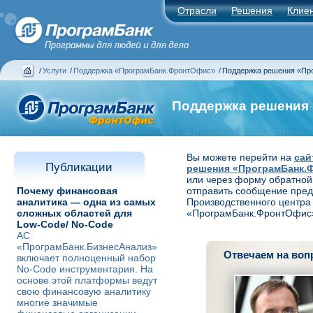
Отрасли
Решения
Клие
/
Услуги
/
Поддержка «ПрограмБанк.ФронтОфис»
/
Поддержка решения «Пр
Поддержка решения
Вы можете перейти на
сай
Публикации
решения «ПрограмБанк.
или через форму обратной
Почему финансовая
отправить сообщение пре
аналитика — одна из самых
Производственного центра
сложных областей для
«ПрограмБанк.ФронтОфис
Low-Code/ No-Code
АС
«ПрограмБанк.БизнесАнализ»
Отвечаем на во
включает полноценный набор
No-Code инструментария. На
основе этой платформы ведут
свою финансовую аналитику
многие значимые