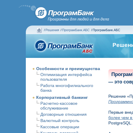
/
Решения
/
ПрограмБанк.АБС
/
ПрограмБанк.АБС
Решен
Особенности и преимущества
Програм
Оптимизация интерфейса
пользователя
— это сов
Работа многофилиального
банка
Решение «Пр
Корпоративный банкинг
Программно
Расчетно-кассовое
обслуживание
Первые внед
Договорные отношения
более чем в
Валютный контроль
PostgreSQL.
Кассовые операции