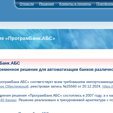
Отрасли
Решения
Клиенты и проекты
Платфор
ие «ПрограмБанк.АБС»
Банк.АБС
ременное решение для автоматизации банков различн
ограмБанк.АБС» соответствует всем требованиям импортозамещен
го Обеспечения
), реестровая запись №25560 от 20.12.2024,
https:/
рения решения «ПрограмБанк.АБС» состоялись в 2007 году, а к 
 40 банках
. Решение реализовано в трехуровневой архитектуре с п