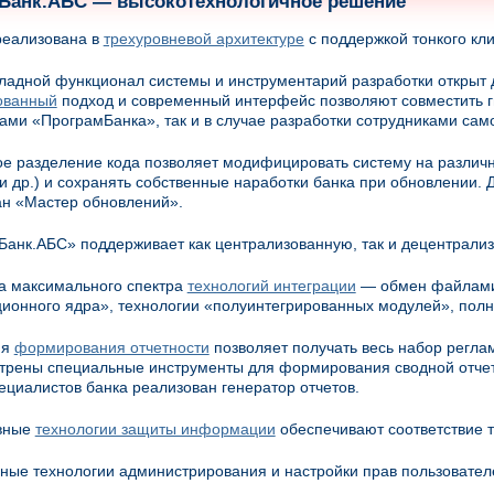
Банк.АБС — высокотехнологичное решение
реализована в
трехуровневой архитектуре
с поддержкой тонкого кли
ладной функционал системы и инструментарий разработки открыт 
ованный
подход и современный интерфейс позволяют совместить гиб
ами «ПрограмБанка», так и в случае разработки сотрудниками само
е разделение кода позволяет модифицировать систему на различн
и др.) и сохранять собственные наработки банка при обновлении.
ан «Мастер обновлений».
анк.АБС» поддерживает как централизованную, так и децентрали
а максимального спектра
технологий интеграции
— обмен файлами 
ионного ядра», технологии «полуинтегрированных модулей», пол
ия
формирования отчетности
позволяет получать весь набор регла
трены специальные инструменты для формирования сводной отчет
ециалистов банка реализован генератор отчетов.
вные
технологии защиты информации
обеспечивают соответствие 
ые технологии администрирования и настройки прав пользователе