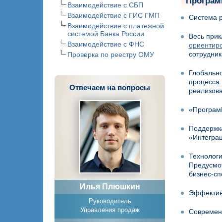
Програм
Взаимодействие с СБП
Взаимодействие с ГИС ГМП
Система 
Взаимодействие с платежной
системой Банка России
Весь прик
Взаимодействие с ФНС
ориентир
сотрудник
Проверка по реестру ОМУ
Глобально
процесса 
Отвечаем на вопросы
реализов
«ПрограмБ
Поддержк
«Интеграц
Технолог
Предусмо
бизнес-сп
Илья Плюшкин
Эффекти
Руководитель
Управления продаж
Современн