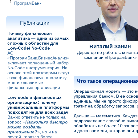
ПрограмБанк
Публикации
Почему финансовая
аналитика — одна из самых
сложных областей для
Виталий Занин
Low-Code/ No-Code
Директор по работе с клиент
АС
компании «ПрограмБанк»
«ПрограмБанк.БизнесАнализ»
включает полноценный набор
No-Code инструментария. На
основе этой платформы ведут
свою финансовую аналитику
Что такое операционна
многие значимые
финансовые организации.
Операционная модель — это не
управления банком. В ее осно
Low-code в финансовых
единица. Мы не просто фиксир
организациях: почему
тратит на обработку запросов, 
универсальные платформы
подходят не для всех задач
Дальше — математика. Каждая
Важно ответить не только на
подразделение способно выпол
вопрос «
Насколько быстро
обработать не более 10 запрос
можно создать
и долю времени, которое они т
приложение?
», но и на
другой, гораздо более