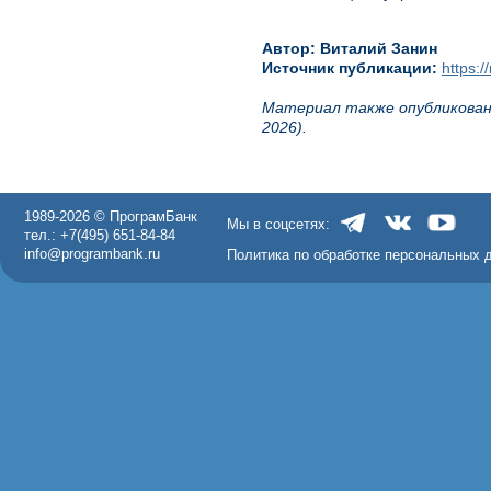
Автор: Виталий Занин
Источник публикации:
https:
Материал также опубликован 
2026).
1989-2026 © ПрограмБанк
Мы в соцсетях:
тел.: +7(495) 651-84-84
info@programbank.ru
Политика по обработке персональных 