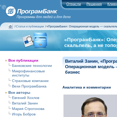
Отрасли
Решения
Клие
/
Статьи и публикации
/
«ПрограмБанк»: Операционная модель — скальпель,
«ПрограмБанк»: Оп
скальпель, а не топо
Все публикации
Виталий Занин, «Прогр
Банковские технологии
Операционная модель — 
Микрофинансовые
бизнес
институты
Страховые компании
Вехи ПрограмБанка
Аналитика и комментарии
Все авторы
Евгений Хохлов
Виталий Занин
Мария Строгонова
Игорь Бобров