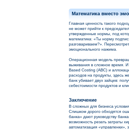
Математика вместо эм
Главная ценность такого подх
не может прийти к председате
утвержденные нормы, под котор
математика: «Ты норму подпис
разговариваем?». Пересмотрет
эмоционального нажима.
Операционная модель превраща
выживания в сложное время. И 
Based Costing (ABC) и аллокац
расходов на продукты, здесь ж
банк убивает двух зайцев: пол
себестоимости продуктов и кли
Заключение
В сложных для бизнеса условия
Слишком дорого обходятся ош
банка» дают руководству банка
возможность резать затраты хи
автоматизация «управленки», э