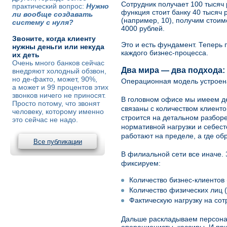
Сотрудник получает 100 тысяч р
практический вопрос:
Нужно
функция стоит банку 40 тысяч 
ли вообще создавать
(например, 10), получим стоим
систему с нуля?
4000 рублей.
Звоните, когда клиенту
Это и есть фундамент. Теперь
нужны деньги или некуда
каждого бизнес-процесса.
их деть
Очень много банков сейчас
Два мира — два подхода:
внедряют холодный обзвон,
но де-факто, может, 90%,
Операционная модель устроена
а может и 99 процентов этих
звонков ничего не приносят.
В головном офисе мы имеем де
Просто потому, что звонят
связаны с количеством клиенто
человеку, которому именно
строится на детальном разбор
это сейчас не надо.
нормативной нагрузки и себест
работают на пределе, а где об
Все публикации
В филиальной сети все иначе. 
фиксируем:
Количество бизнес-клиентов 
Количество физических лиц (
Фактическую нагрузку на сот
Дальше раскладываем персона