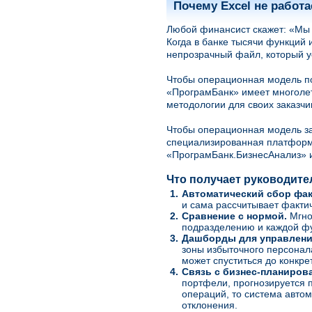
Почему Excel не работ
Любой финансист скажет: «Мы и
Когда в банке тысячи функций 
непрозрачный файл, который у
Чтобы операционная модель по
«ПрограмБанк» имеет многолет
методологии для своих заказчи
Чтобы операционная модель за
специализированная платформа
«ПрограмБанк.БизнесАнализ» 
Что получает руководите
1.
Автоматический сбор фак
и сама рассчитывает фактич
2.
Сравнение с нормой.
Мгно
подразделению и каждой ф
3.
Дашборды для управлени
зоны избыточного персонал
может спуститься до конкр
4.
Связь с бизнес-планиров
портфели, прогнозируется п
операций, то система авто
отклонения.