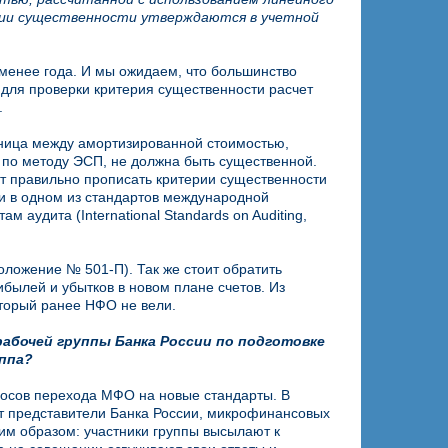
рии существенности утверждаются в учетной
менее года. И мы ожидаем, что большинство
для проверки критерия существенности расчет
.
зница между амортизированной стоимостью,
 по методу ЭСП, не должна быть существенной.
т правильно прописать критерии существенности
ни в одном из стандартов международной
аудита (International Standards on Auditing,
оложение № 501-П). Так же стоит обратить
былей и убытков в новом плане счетов. Из
оторый ранее НФО не вели.
абочей группы Банка России по подготовке
уппа?
росов перехода МФО на новые стандарты. В
ят представители Банка России, микрофинансовых
им образом: участники группы высылают к