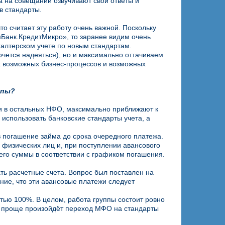
 на совещании озвучивают свои ответы и
в стандарты.
о считает эту работу очень важной. Поскольку
Банк.КредитМикро», то заранее видим очень
галтерском учете по новым стандартам.
очется надеяться), но и максимально оттачиваем
х возможных бизнес-процессов и возможных
ппы?
 и в остальных НФО, максимально приближают к
 использовать банковские стандарты учета, а
в погашение займа до срока очередного платежа.
а физических лиц и, при поступлении авансового
него суммы в соответствии с графиком погашения.
ть расчетные счета. Вопрос был поставлен на
ние, что эти авансовые платежи следует
.
тью 100%. В целом, работа группы состоит ровно
м проще произойдёт переход МФО на стандарты