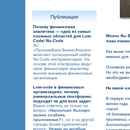
Публикации
Почему финансовая
аналитика — одна из самых
Могли бы В
сложных областей для Low-
Code/ No-Code
план счето
АС
«ПрограмБанк.БизнесАнализ»
Как выше пи
включает полноценный набор
именно для 
No-Code инструментария. На
основе этой платформы ведут
Основное ра
свою финансовую аналитику
Но это не з
многие значимые финансовые
необходимо 
организации.
Low-code в финансовых
На какие и
организациях: почему
универсальные платформы
В первую оч
подходят не для всех задач
менее года,
Важно ответить не только на
гласит:
вопрос «
Насколько быстро
«К договора
можно создать
признании, 
приложение?
», но и на другой,
гораздо более практический
дисконтиро
вопрос:
Нужно ли вообще
рассчитанн