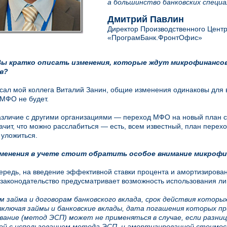
а большинство банковских специа
Дмитрий Павлин
Директор Производственного Цент
«ПрограмБанк.ФронтОфис»
ы кратко описать изменения, которые ждут микрофинансов
в?
сал мой коллега Виталий Занин, общие изменения одинаковы для 
МФО не будет.
зличие с другими организациями — переход МФО на новый план счет
начит, что можно расслабиться — есть, всем известный, план пере
уложиться.
зменения в учете стоит обратить особое внимание микроф
ередь, на введение эффективной ставки процента и амортизирова
 законодательство предусматривает возможность использования ли
м займа и договорам банковского вклада, срок действия которых
включая займы и банковские вклады, дата погашения которых п
вание (метод ЭСП) может не применяться в случае, если разн
ой с использованием метода ЭСП, и амортизированной стоимос