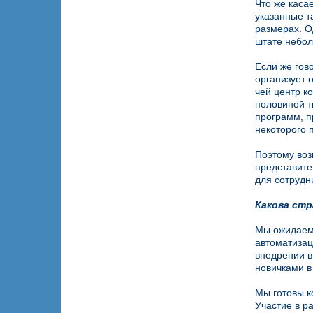
Что же каса
указанные т
размерах. О
штате небол
Если же гов
организует 
чей центр к
половиной т
программ, п
некоторого 
Поэтому воз
представите
для сотрудн
Какова стр
Мы ожидаем,
автоматизац
внедрении в
новичками в
Мы готовы к
Участие в р