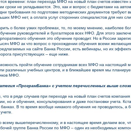
ется времени: план перехода МФО на новый план счетов известен
ам сроки не укладываются. Это, как и вопрос с бюджетами на авто
дни требования по подготовке методических документов требуют в
ьших МФО нет, а оплата услуг сторонних специалистов для них сл
орить о более узких проблемах, то, по моему мнению, наиболее бол
обучение руководителей и бухгалтеров всех НФО. Для этого заключ
орпоративного обучения это обучение проводит. Но в России зарег
ысяч МФО ак что вопрос о прохождении обучения всеми желающим
редлагаемых на сайте Банка России, есть вебинары, но их эффекти
порога присутствующих – еще ниже.
можность пройти обучение сотрудникам всех МФО на настоящий м
ли различных учебных центров, и в ближайшее время мы планиру
иков МФО.
атегия «ПрограмБанка» с учетом перечисленных выше сло
 что в ряде случаев при переходе на новый план счетов компания
ии, но и обучения, консультирования и даже постановки учета. Кста
 банках. В то время вообще никакого обучения не проводилось, а
 учете.
о всему вышеперечисленному, и в настоящее время делаем все, чт
абочей группе Банка России по МФО – один из необходимых компон