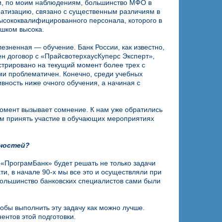
 и, по моим наблюдениям, большинство МФО в
матизацию, связано с существенным различиям в
ысококвалифицированного персонала, которого в
ишком высока.
езненная — обучение. Банк России, как известно,
ен договор с «ПрайсвотерхаусКуперс Эксперт»,
истрировано на текущий момент более трех с
и проблематичен. Конечно, среди учебных
вность ниже очного обучения, а начиная с
омент вызывает сомнение. К нам уже обратились
ем принять участие в обучающих мероприятиях
жностей?
 «ПрограмБанк» будет решать не только задачи
ти, в начале 90-х мы все это и осуществляли при
 большинство банковских специалистов сами были
обы выполнить эту задачу как можно лучше.
ентов этой подготовки.