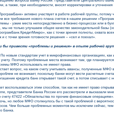
ещанию вопросы Банку России. Представители Центрального Банка
и, а также, при необходимости, вносят корректировки и уточнения 
рограмБанк» активно участвует в работе рабочей группы, потому чт
м все требования нового плана счетов в нашем решении «Програм
лемы - узкие места непосредственно в бизнес-процессах или в бух
е, мы не только улучшаем общее качество законодательной базы (х
ограмБанк.КредитМикро», как с точки зрения полноты, охвата все
к и с точки зрения готовности решения – «сел и поехал».
и бы привести «проблемы и решения» в опыте рабочей гру
 По новым стандартам учет в микрофинансовых организациях, как
 учету. Поэтому проблемные места возникают там, где планируется
схемы МФО использовать не имеют права.
стает вопрос, на каком счету учитывать авансы, полученные МФО 
 проблем не возникает, поскольку банки могут вести расчетные счет
огашение кредита банк открывает такой счет, а потом списывает с 
т воспользоваться этим способом, так как не имеет право открыва
ппе, представители Банка России его рассмотрели и высказали мне
о счету 47422 «Обязательства по прочим финансовым операциям»
очь, но любое МФО столкнулось бы с такой проблемой с вероятнос
росов. Чем больше проблемных моментов мы исключим сейчас, те
о Банка.