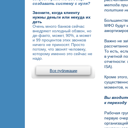
создавать систему с нуля?
метода при
политике н
Звоните, когда клиенту
нужны деньги или некуда их
Большинство
деть
МФО будут и
Очень много банков сейчас
амортизиров
внедряют холодный обзвон, но
де-факто, может, 90%, а может
и 99 процентов этих звонков
Важно не за
ничего не приносят. Просто
рассчитанно
потому, что звонят человеку,
То есть, ес
которому именно это сейчас не
в учетной п
надо.
отчетности:
ISA).
Все публикации
Кроме этого
существенно
моментов, н
Вы входите
к переходу
Рабочая гру
первую очер
организаций