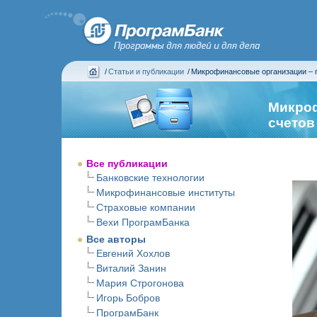
/
Статьи и публикации
/
Микрофинансовые организации – п
Микроф
счетов
Все публикации
Банковские технологии
Микрофинансовые институты
Страховые компании
Вехи ПрограмБанка
Все авторы
Евгений Хохлов
Виталий Занин
Мария Строгонова
Игорь Бобров
ПрограмБанк