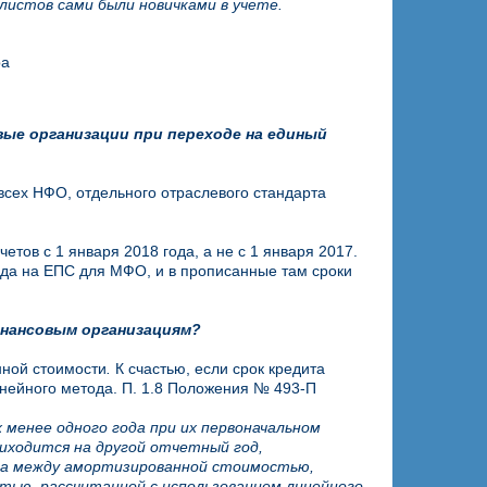
листов сами были новичками в учете.
ра
ые организации при переходе на единый
всех НФО, отдельного отраслевого стандарта
ов с 1 января 2018 года, а не с 1 января 2017.
хода на ЕПС для МФО, и в прописанные там сроки
инансовым организациям?
нной стоимости
.
К счастью, если срок кредита
нейного метода. П. 1.8 Положения № 493-П
 менее одного года при их первоначальном
риходится на другой отчетный год,
ица между амортизированной стоимостью,
тью, рассчитанной с использованием линейного