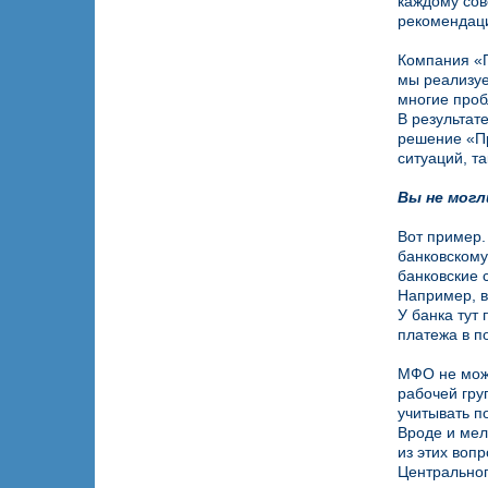
каждому сов
рекомендаци
Компания «П
мы реализуе
многие проб
В результат
решение «Пр
ситуаций, та
Вы не могл
Вот пример.
банковскому
банковские 
Например, в
У банка тут
платежа в п
МФО не може
рабочей гру
учитывать п
Вроде и мел
из этих воп
Центральног