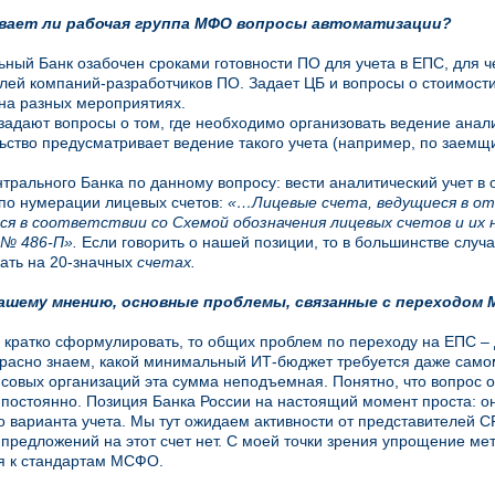
вает ли рабочая группа МФО вопросы автоматизации?
ьный Банк озабочен сроками готовности ПО для учета в ЕПС, для че
лей компаний-разработчиков ПО. Задает ЦБ и вопросы о стоимост
на разных мероприятиях.
адают вопросы о том, где необходимо организовать ведение аналит
ьство предусматривает ведение такого учета (например, по заемщ
трального Банка по данному вопросу: вести аналитический учет в
по нумерации лицевых счетов:
«…Лицевые счета, ведущиеся в от
я в соответствии со Схемой обозначения лицевых счетов и их 
№ 486-П».
Если говорить о нашей позиции,
то в большинстве случ
ать на 20-значных
счетах.
Вашему мнению, основные проблемы, связанные с переходом 
 кратко сформулировать, то общих проблем по переходу на ЕПС – д
расно знаем, какой минимальный ИТ-бюджет требуется даже само
овых организаций эта сумма неподъемная. Понятно, что вопрос 
постоянно. Позиция Банка России на настоящий момент проста: о
 варианта учета. Мы тут ожидаем активности от представителей С
 предложений на этот счет нет. С моей точки зрения упрощение ме
я к стандартам МСФО.