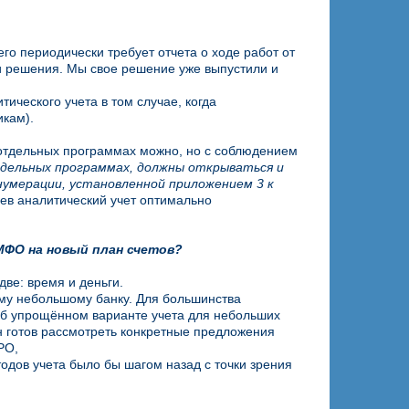
го периодически требует отчета о ходе работ от
и решения. Мы свое решение уже выпустили и
ического учета в том случае, когда
икам).
 отдельных программах можно, но с соблюдением
дельных программах, должны открываться и
нумерации, установленной приложением 3 к
аев аналитический учет оптимально
МФО на новый план счетов?
ве: время и деньги.
му небольшому банку. Для большинства
об упрощённом варианте учета для небольших
н готов рассмотреть конкретные предложения
РО,
тодов учета было бы шагом назад с точки зрения