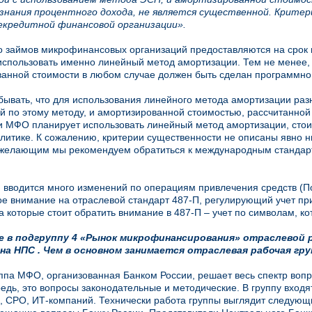
знания процентного дохода, не является существенной. Крите
екредитной финансовой организации».
 займов микрофинансовых организаций предоставляются на срок 
спользовать именно линейный метод амортизации. Тем не менее, 
анной стоимости в любом случае должен быть сделан программно
бывать, что для использования линейного метода амортизации ра
й по этому методу, и амортизированной стоимостью, рассчитанной
ли МФО планирует использовать линейный метод амортизации, стои
олитике. К сожалению, критерии существенности не описаны явно 
 желающим мы рекомендуем обратиться к международным стандартам 
, вводится много изменений по операциям привлечения средств (П
е внимание на отраслевой стандарт 487-П, регулирующий учет при
а которые стоит обратить внимание в 487-П – учет по символам, к
 в подгруппу 4 «Рынок микрофинансирования» отраслевой р
 на НПС . Чем в основном занимается отраслевая рабочая гр
ппа МФО, организованная Банком России, решает весь спектр воп
едь, это вопросы законодательные и методические. В группу вход
, СРО, ИТ-компаний. Технически работа группы выглядит следующ