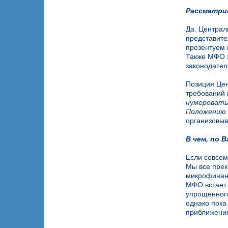
Рассматри
Да. Централ
представите
презентуем 
Также МФО з
законодател
Позиция Цен
требований 
нумероватьс
Положению 
организовыв
В чем, по 
Если совсем
Мы все прек
микрофинанс
МФО встает 
упрощенного
однако пока
приближени