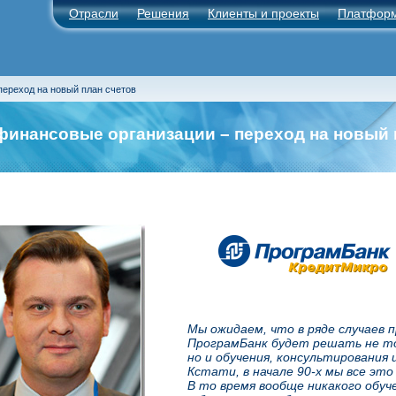
Отрасли
Решения
Клиенты и проекты
Платфор
ереход на новый план счетов
инансовые организации – переход на новый 
Мы ожидаем, что в ряде случаев 
ПрограмБанк будет решать не то
но и обучения, консультирования 
Кстати, в начале 90-х мы все это
В то время вообще никакого обуче