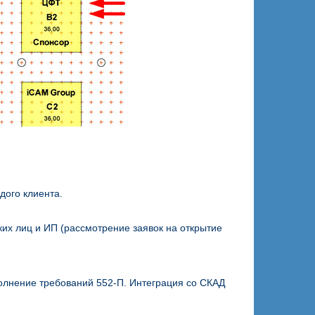
дого клиента.
х лиц и ИП (рассмотрение заявок на открытие
олнение требований 552-П. Интеграция со СКАД