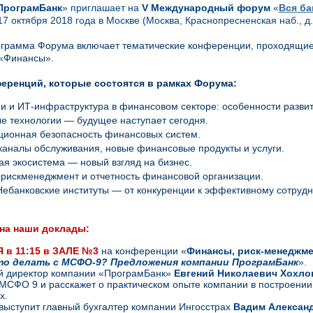
ПрограмБанк
»
приглашает на
V Международный форум
«
Вся ба
17 октября 2018 года в Москве (Москва, Краснопресненская наб., д
грамма Форума включает тематические конференции, проходящие 
 «Финансы».
еренций, которые состоятся в рамках Форума:
и и ИТ-инфраструктура в финансовом секторе: особенности разви
 технологии — будущее наступает сегодня.
ионная безопасность финансовых систем.
каналы обслуживания, новые финансовые продукты и услуги.
я экосистема — новый взгляд на бизнес.
рискменеджмент и отчетность финансовой организации.
Небанковские институты — от конкуренции к эффективному сотрудн
на наши доклады:
 в 11:15 в ЗАЛЕ
№3
на конференции «
Финансы, риск-менеджме
о делать с МСФО-9? Предложения компании ПрограмБанк
».
й директор компании «ПрограмБанк»
Евгений Николаевич Хохло
МСФО 9 и расскажет о практическом опыте компании в построении
х.
 выступит главный бухгалтер компании Ингосстрах
Вадим Алексан