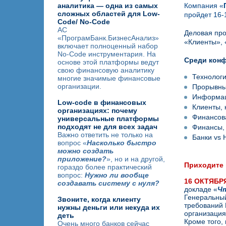
аналитика — одна из самых
Компания
«
сложных областей для Low-
пройдет 16-
Code/ No-Code
АС
Деловая про
«ПрограмБанк.БизнесАнализ»
«Клиенты»,
включает полноценный набор
No-Code инструментария. На
Среди конф
основе этой платформы ведут
свою финансовую аналитику
Технологи
многие значимые финансовые
организации.
Прорывные
Информац
Low-code в финансовых
Клиенты, 
организациях: почему
Финансова
универсальные платформы
подходят не для всех задач
Финансы, 
Важно ответить не только на
Банки vs 
вопрос «
Насколько быстро
можно создать
приложение?
», но и на другой,
Приходите 
гораздо более практический
вопрос:
Нужно ли вообще
16 ОКТЯБРЯ
создавать систему с нуля?
докладе
«
Чт
Генеральны
Звоните, когда клиенту
требований 
нужны деньги или некуда их
организация
деть
Кроме того,
Очень много банков сейчас