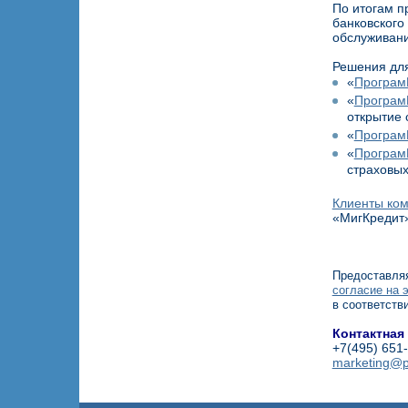
По итогам 
банковского
обслуживан
Решения для
«
Програм
«
Програм
открытие 
«
Програм
«
Програм
страховых
Клиенты ко
«МигКредит»
Предоставляя
согласие на 
в соответств
Контактная
+7(495) 651
marketing@p