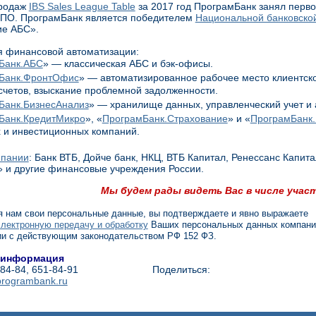
продаж
IBS Sales League Table
за 2017 год ПрограмБанк занял перво
 ПО. ПрограмБанк является победителем
Национальной банковско
ие АБС».
 финансовой автоматизации:
Банк.АБС
» — классическая АБС и бэк-офисы.
Банк.ФронтОфис
» — автоматизированное рабочее место клиентско
счетов, взыскание проблемной задолженности.
Банк.БизнесАнализ
» — хранилище данных, управленческий учет и
Банк.КредитМикро
», «
ПрограмБанк.Страхование
» и «
ПрограмБанк.
 и инвестиционных компаний.
мпании
: Банк ВТБ, Дойче банк, НКЦ, ВТБ Капитал, Ренессанс Кап
 и другие финансовые учреждения России.
Мы будем рады видеть Вас в числе учас
 нам свои персональные данные, вы подтверждаете и явно выражаете
электронную передачу и обработку
Ваших персональных данных компани
ии с действующим законодательством РФ 152 ФЗ.
 информация
-84-84, 651-84-91
Поделиться:
rogrambank.ru