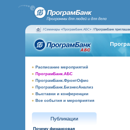
/
Семинары «ПрограмБанк.АБС»
/
ПрограмБанк приглаша
Програ
Расписание мероприятий
ПрограмБанк.АБС
ПрограмБанк.ФронтОфис
ПрограмБанк.БизнесАнализ
Выставки и конференции
Все события и мероприятия
Публикации
Почему финансовая