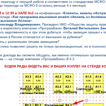
к переходу и текущей работе в соответствии со стандартами МСФО-
до перехода на МСФО 9 осталось меньше 4-х месяцев.
 в 12:30 в ЗАЛЕ
№2
на конференции «
Клиенты, каналы обслуж
окладе
«
Как программа взыскания может сделать из должник
взысканию долгов
».
лександр Владимирович
, Президент НКО «Общество защиты прав 
 и маркетингу компании «ПрограмБанк»
Виталий Витальевич За
ать задолженность и при этом добиться, чтобы заемщик пришел к т
ание в России отличается от взыскания за рубежом?
ать с различными типами заемщиков?
стема позволяет решить не только организационные, но и психоло
ле доклада вы сможете обсудить, как именно оптимально организо
ке — на стенде компании «ПрограмБанк» В 4.2.
БУДЕМ РАДЫ ВИДЕТЬ ВАС И ВАШИХ КОЛЛЕГ НА СТЕНДЕ 