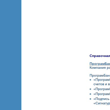
Справочна
ПрограмБа
Компания ра
ПрограмБанк
«ПрограмБ
счетов и в
«Програм
«Програм
«Подпись 
«Сигнатур