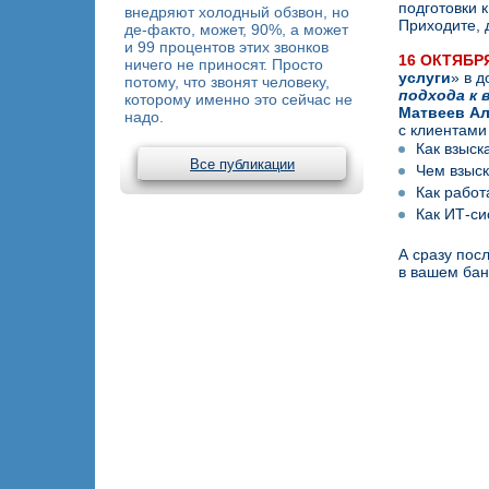
подготовки 
внедряют холодный обзвон, но
Приходите, 
де-факто, может, 90%, а может
и 99 процентов этих звонков
16 ОКТЯБРЯ
ничего не приносят. Просто
услуги
» в д
потому, что звонят человеку,
подхода к 
которому именно это сейчас не
Матвеев А
надо.
с клиентами
Как взыск
Все публикации
Чем взыск
Как работ
Как ИТ-си
А сразу пос
в вашем бан