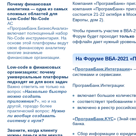
Компания «ПрограмБанк» при
Почему финансовая
аналитика — одна из самых
компания «ПрограмБанк» приг
сложных областей для
состоится 21-22 октября в Мос
Low-Code/ No-Code
Европы, дом 2).
АС
«ПрограмБанк.БизнесАнализ»
Чтобы принять участие в ВБА-
включает полноценный набор
Форум будет проходит
только
No-Code инструментария. На
оффлайн дает нужный уровень 
основе этой платформы ведут
свою финансовую аналитику
многие значимые
финансовые организации.
На Форуме ВБА-2021 «
Low-code в финансовых
«
ПрограмБанк.Интеграции
» 
организациях: почему
системами и сервисами.
универсальные платформы
подходят не для всех задач
ПрограмБанк.Интеграции:
Важно ответить не только на
вопрос «
Насколько быстро
включает большое количеств
можно создать
приложение?
», но и на
соответствует требованиям 
другой, гораздо более
включено в реестр российск
практический вопрос:
Нужно
ли вообще создавать
«
ПрограмБанк.KYC
» (Знай св
систему с нуля?
банка.
Звоните, когда клиенту
Сбор информации о юридиче
нужны деньги или некуда