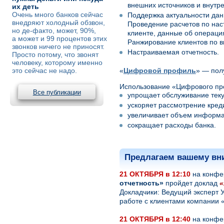
внешних источников и внутре
их деть
Очень много банков сейчас
Поддержка актуальности дан
внедряют холодный обзвон,
Проведение расчетов по на
но де-факто, может, 90%,
клиенте, данные об операци
а может и 99 процентов этих
Ранжирование клиентов по в
звонков ничего не приносят.
Настраиваемая отчетность.
Просто потому, что звонят
человеку, которому именно
это сейчас не надо.
«
Цифровой профиль
» — пол
Использование «Цифрового пр
Все публикации
упрощает обслуживание теку
ускоряет рассмотрение кред
увеличивает объем информа
сокращает расходы банка.
Предлагаем вашему в
21 ОКТЯБРЯ в 12:10
на конф
отчетно
сть
»
пройдет доклад
«
Докладчики: Ведущий эксперт
работе с клиентами компании
21 ОКТЯБРЯ в 12:40
на конф