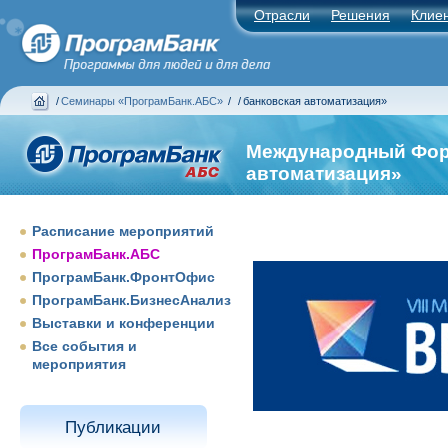
Отрасли
Решения
Клие
/
Семинары «ПрограмБанк.АБС»
/
/
банковская автоматизация»
Международный Фор
автоматизация»
Расписание мероприятий
ПрограмБанк.АБС
ПрограмБанк.ФронтОфис
ПрограмБанк.БизнесАнализ
Выставки и конференции
Все события и
мероприятия
Публикации