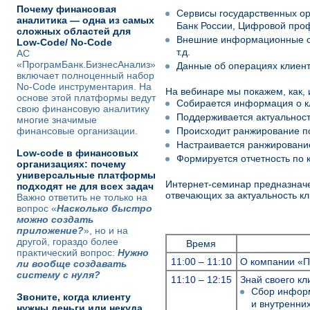
Почему финансовая
Сервисы государственных ор
аналитика — одна из самых
Банк России, Цифровой проф
сложных областей для
Внешние информационные се
Low-Code/ No-Code
т.д.
АС
«ПрограмБанк.БизнесАнализ»
Данные об операциях клиента
включает полноценный набор
No-Code инструментария. На
На вебинаре мы покажем, как, 
основе этой платформы ведут
Собирается информация о кл
свою финансовую аналитику
Поддерживается актуальност
многие значимые
финансовые организации.
Происходит ранжирование п
Настраивается ранжирование
Low-code в финансовых
Формируется отчетность по 
организациях: почему
универсальные платформы
Интернет-семинар предназначе
подходят не для всех задач
отвечающих за актуальность кл
Важно ответить не только на
вопрос «
Насколько быстро
можно создать
приложение?
», но и на
другой, гораздо более
Время
практический вопрос:
Нужно
11:00 – 11:10
О компании «
ли вообще создавать
систему с нуля?
11:10 – 12:15
Знай своего кл
Сбор информ
Звоните, когда клиенту
и внутренних
нужны деньги или некуда