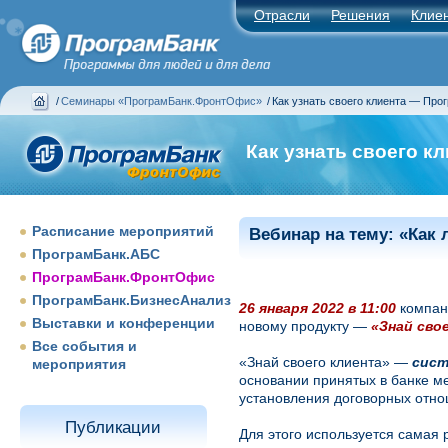
Отрасли
Решения
Клие
/
Семинары «ПрограмБанк.ФронтОфис»
/
Как узнать своего клиента — Про
Как узнать своего 
Расписание мероприятий
Вебинар на тему: «Как 
ПрограмБанк.АБС
ПрограмБанк.ФронтОфис
ПрограмБанк.БизнесАнализ
26 января
2022
в 11:00
компан
Выставки и конференции
новому продукту —
«
Знай
сво
Все события и
«Знай своего клиента» —
сист
мероприятия
основании принятых в банке ме
установления договорных отнош
Публикации
Для этого используется самая 