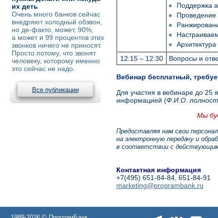
Поддержка а
их деть
Очень много банков сейчас
Проведение 
внедряют холодный обзвон,
Ранжировани
но де-факто, может, 90%,
Настраиваем
а может и 99 процентов этих
Архитектура
звонков ничего не приносят.
Просто потому, что звонят
12:15 – 12:30
Вопросы и отв
человеку, которому именно
это сейчас не надо.
Вебинар бесплатный, требуе
Все публикации
Для участия в вебинаре до 25
информацией (
Ф.
И.О.
полно
ст
Мы бу
Предоставляя нам свои персона
на электронную передачу и обра
в соответствии с действующим
Контактная информация
+7(495) 651-84-84, 651-84-91
marketing@programbank.ru
1989-2026 © ПрограмБанк