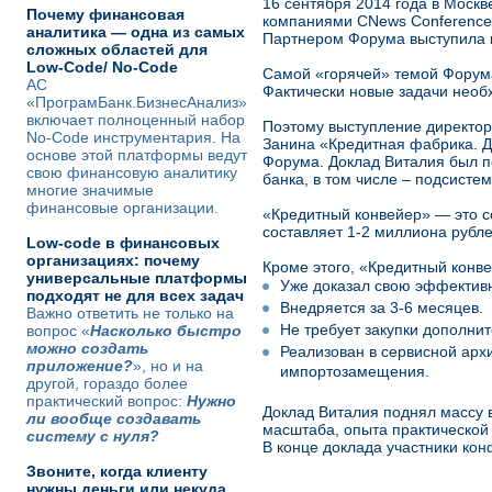
16 сентября 2014 года в Моск
Почему финансовая
компаниями CNews Conferences 
аналитика — одна из самых
Партнером Форума выступила 
сложных областей для
Low-Code/ No-Code
Самой «горячей» темой Форума
АС
Фактически новые задачи необ
«ПрограмБанк.БизнесАнализ»
включает полноценный набор
Поэтому выступление директор
No-Code инструментария. На
Занина «Кредитная фабрика. Д
основе этой платформы ведут
Форума. Доклад Виталия был 
свою финансовую аналитику
банка, в том числе – подсисте
многие значимые
финансовые организации.
«Кредитный конвейер» — это с
составляет 1-2 миллиона рубле
Low-code в финансовых
организациях: почему
Кроме этого, «Кредитный конве
универсальные платформы
Уже доказал свою эффективн
подходят не для всех задач
Внедряется за 3-6 месяцев.
Важно ответить не только на
Не требует закупки дополни
вопрос «
Насколько быстро
можно создать
Реализован в сервисной арх
приложение?
», но и на
импортозамещения.
другой, гораздо более
практический вопрос:
Нужно
Доклад Виталия поднял массу 
ли вообще создавать
масштаба, опыта практической 
систему с нуля?
В конце доклада участники ко
Звоните, когда клиенту
нужны деньги или некуда