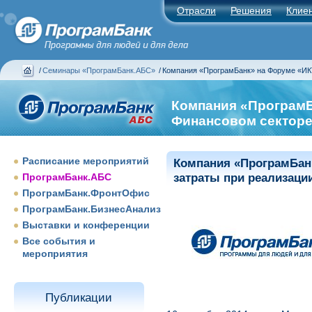
Отрасли
Решения
Клие
/
Семинары «ПрограмБанк.АБС»
/
Компания «ПрограмБанк» на Форуме «ИК
Компания «ПрограмБ
Финансовом сектор
Расписание мероприятий
Компания «ПрограмБан
ПрограмБанк.АБС
затраты при реализаци
ПрограмБанк.ФронтОфис
ПрограмБанк.БизнесАнализ
Выставки и конференции
Все события и
мероприятия
Публикации