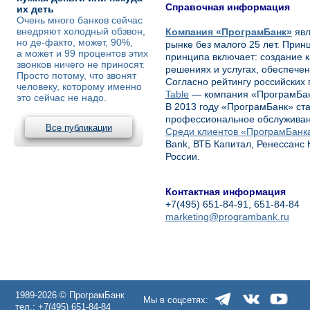
Справочная информация
их деть
Очень много банков сейчас
внедряют холодный обзвон,
Компания «ПрограмБанк»
явл
но де-факто, может, 90%,
рынке без малого 25 лет. Прин
а может и 99 процентов этих
принципа включает: создание к
звонков ничего не приносят.
решениях и услугах, обеспечен
Просто потому, что звонят
Согласно рейтингу российских
человеку, которому именно
Table
— компания «ПрограмБанк
это сейчас не надо.
В 2013 году «ПрограмБанк» с
профессиональное обслуживан
Все публикации
Среди клиентов «ПрограмБанк
Bank, ВТБ Капитал, Ренессанс 
России.
Контактная информация
+7(495) 651-84-91, 651-84-84
marketing@programbank.ru
1989-2026 © ПрограмБанк
Мы в соцсетях:
тел.: +7(495) 651-84-84