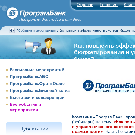
Отрасли
Решения
Клие
/
События и мероприятия
/
Как повысить эффективность системы бюджетиро
Как повысить эффек
бюджетирования и у
банке?
Расписание мероприятий
ПрограмБанк.АБС
ПрограмБанк.ФронтОфис
ПрограмБанк.БизнесАнализ
Выставки и конференции
Все события и
мероприятия
Компания «ПрограмБанк» прово
(вебинары) на тему:
«
Как пов
и управленческого контроля
Публикации
возможности
»
. Часть I состои