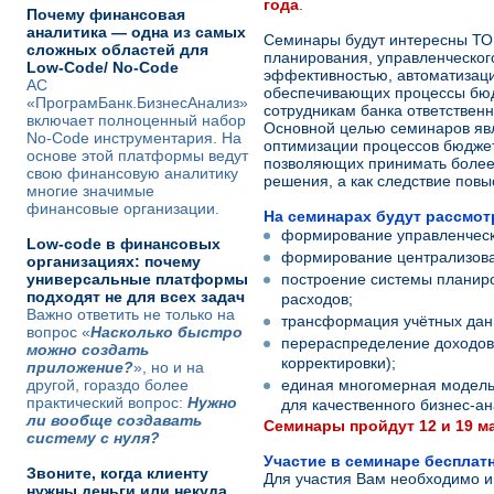
года
.
Почему финансовая
аналитика — одна из самых
Семинары будут интересны ТО
сложных областей для
планирования, управленческог
Low-Code/ No-Code
эффективностью, автоматизаци
АС
обеспечивающих процессы бюдж
«ПрограмБанк.БизнесАнализ»
сотрудникам банка ответствен
включает полноценный набор
Основной целью семинаров яв
No-Code инструментария. На
оптимизации процессов бюджет
основе этой платформы ведут
позволяющих принимать более
свою финансовую аналитику
решения, а как следствие пов
многие значимые
финансовые организации.
На семинарах будут рассмо
формирование управленческо
Low-code в финансовых
формирование централизова
организациях: почему
универсальные платформы
построение системы планир
подходят не для всех задач
расходов;
Важно ответить не только на
трансформация учётных дан
вопрос «
Насколько быстро
перераспределение доходов 
можно создать
корректировки);
приложение?
», но и на
другой, гораздо более
единая многомерная модель
практический вопрос:
Нужно
для качественного бизнес-а
ли вообще создавать
Семинары пройдут 12 и 19 ма
систему с нуля?
Участие в семинаре бесплат
Звоните, когда клиенту
Для участия Вам необходимо и
нужны деньги или некуда