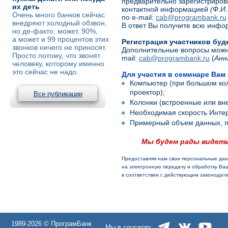
предварительно зарегистрирова
их деть
контактной информацией
(Ф.И
Очень много банков сейчас
по e-mail:
cab@programbank.ru
внедряют холодный обзвон,
В ответ Вы получите всю инфо
но де-факто, может, 90%,
а может и 99 процентов этих
Регистрация участников буд
звонков ничего не приносят.
Дополнительные вопросы можн
Просто потому, что звонят
mail:
cab@programbank.ru
(
Анн
человеку, которому именно
это сейчас не надо.
Для участия в семинаре Вам
Компьютер (при большом кол
проектор);
Все публикации
Колонки (встроенные или в
Необходимая скорость Инте
Примерный объем данных, п
Мы будем рады видеть 
Предоставляя нам свои персональные дан
на электронную передачу и обработку В
в соответствии с действующим законодат
1989-2026 © ПрограмБанк
Мы в соцсетях: