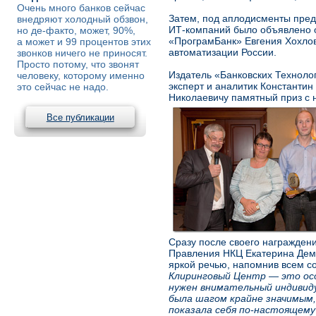
Очень много банков сейчас
Затем, под аплодисменты пред
внедряют холодный обзвон,
ИТ-компаний было объявлено 
но де-факто, может, 90%,
«ПрограмБанк» Евгения Хохло
а может и 99 процентов этих
автоматизации России.
звонков ничего не приносят.
Просто потому, что звонят
Издатель «Банковских Техноло
человеку, которому именно
эксперт и аналитик Константин
это сейчас не надо.
Николаевичу памятный приз с 
Все публикации
Сразу после своего награжден
Правления НКЦ Екатерина Дему
яркой речью, напомнив всем с
Клиринговый Центр
—
это ос
нужен внимательный индивид
была шагом крайне значимым,
показала себя по-настоящем