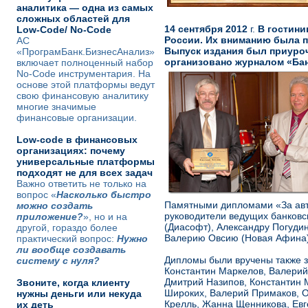
аналитика — одна из самых
сложных областей для
14 сентября 2012
г.
В гостини
Low-Code/ No-Code
России. Их вниманию была п
АС
Выпуск издания был приуроч
«ПрограмБанк.БизнесАнализ»
организовано журналом «Бан
включает полноценный набор
No-Code инструментария. На
основе этой платформы ведут
свою финансовую аналитику
многие значимые
финансовые организации.
Low-code в финансовых
организациях: почему
универсальные платформы
подходят не для всех задач
Важно ответить не только на
вопрос «
Насколько быстро
Памятными дипломами «За авто
можно создать
руководители ведущих банковс
приложение?
», но и на
(Диасофт), Александру Погудин
другой, гораздо более
Валерию Овсию (Новая Афина),
практический вопрос:
Нужно
ли вообще создавать
Дипломы были вручены также з
систему с нуля?
Константин Маркелов, Валерий
Дмитрий Назипов, Константин 
Звоните, когда клиенту
Широких, Валерий Примаков, О
нужны деньги или некуда
Крелль, Жанна Щенникова, Евг
их деть