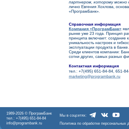
партнером, которому можно д
лично Евгения Хохлова, основ
«ПрограмБанк».
Справочная информация
Компания «ПрограмБанк»
явл
рынке уже 23 года. Принцип р
принципа включает: создание к
уникальность настроек и гибк
эксплуатации продукта в банке.
Среди клиентов компании: Банк
сотни других, самых разных ф
Контактная информация
тел.: +7(495) 651-84-84, 651-84
marketing@programbank.ru
1989-2026 © ПрограмБанк
Мы в соцсетях:
тел.: +7(495) 651-84-84
info@programbank.ru
Политика по обработке персональных 