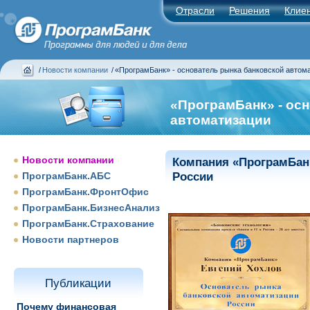
Отрасли
Решения
Клие
/
Новости компании
/
«ПрограмБанк» - основатель рынка банковской автом
«ПрограмБанк» - ос
автоматизации
Новости компании
Компания «ПрограмБанк
ПрограмБанк.АБС
России
ПрограмБанк.ФронтОфис
ПрограмБанк.БизнесАнализ
ПрограмБанк.Страхование
Новости партнеров
Публикации
Почему финансовая