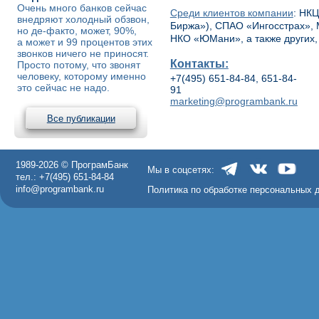
Очень много банков сейчас
Среди клиентов компании
: НК
внедряют холодный обзвон,
Биржа»), СПАО «Ингосстрах», 
но де-факто, может, 90%,
НКО «ЮМани», а также других,
а может и 99 процентов этих
звонков ничего не приносят.
Контакты:
Просто потому, что звонят
человеку, которому именно
+7(495) 651-84-84, 651-84-
это сейчас не надо.
91
marketing@programbank.ru
Все публикации
1989-2026 © ПрограмБанк
Мы в соцсетях:
тел.: +7(495) 651-84-84
info@programbank.ru
Политика по обработке персональных 