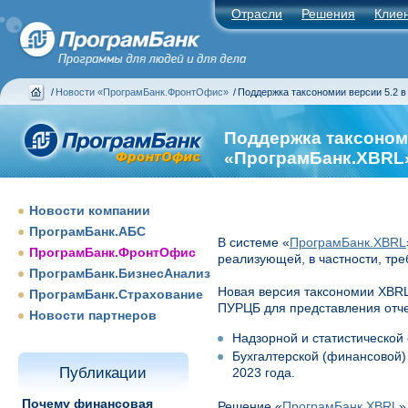
Отрасли
Решения
Клие
/
Новости «ПрограмБанк.ФронтОфис»
/
Поддержка таксономии версии 5.2 
Поддержка таксоном
«ПрограмБанк.XBRL
Новости компании
ПрограмБанк.АБС
В системе «
ПрограмБанк.XBRL
ПрограмБанк.ФронтОфис
реализующей, в частности, тр
ПрограмБанк.БизнесАнализ
Новая версия таксономии XBRL 
ПрограмБанк.Страхование
ПУРЦБ для представления отче
Новости партнеров
Надзорной и статистической 
Бухгалтерской (финансовой) 
Публикации
2023 года.
Почему финансовая
Решение «
ПрограмБанк.XBRL
»