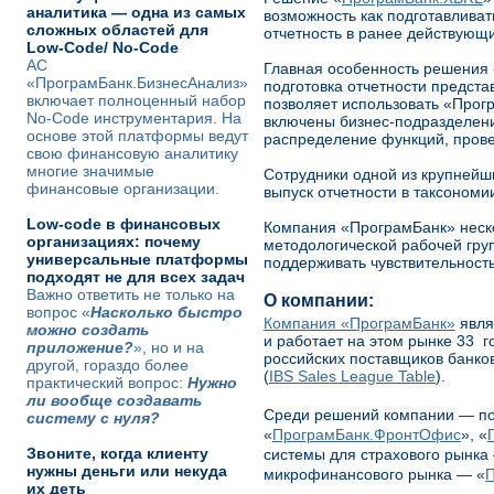
аналитика — одна из самых
возможность как подготавливат
сложных областей для
отчетность в ранее действующи
Low-Code/ No-Code
АС
Главная особенность решения 
«ПрограмБанк.БизнесАнализ»
подготовка отчетности предста
включает полноценный набор
позволяет использовать «Прог
No-Code инструментария. На
включены бизнес-подразделения
основе этой платформы ведут
распределение функций, прове
свою финансовую аналитику
многие значимые
Сотрудники одной из крупнейш
финансовые организации.
выпуск отчетности в таксономи
Low-code в финансовых
Компания «ПрограмБанк» неско
организациях: почему
методологической рабочей гру
универсальные платформы
поддерживать чувствительност
подходят не для всех задач
Важно ответить не только на
О компании:
вопрос «
Насколько быстро
Компания «ПрограмБанк»
явля
можно создать
и работает на этом рынке 33 г
приложение?
», но и на
российских поставщиков банко
другой, гораздо более
(
IBS Sales League Table
).
практический вопрос:
Нужно
ли вообще создавать
Среди решений компании — по
систему с нуля?
«
ПрограмБанк.ФронтОфис
», «
Звоните, когда клиенту
системы для страхового рынка
нужны деньги или некуда
микрофинансового рынка — «
П
их деть