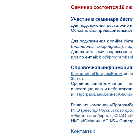
Семинар состоится 16 июн
Участие в семинаре бесп
Для подключения достаточно и
Обязательна предварительная 
Для подключения к on-line Ин
(
планшеты, смартфоны
), по
Дополнительные вопросы можн
или по e-mail:
bio@programbank
Справочная информация
Компания «ПрограмБанк»
явля
36 лет.
Среди решений компании — пол
инвестиционных и небанковски
и «
ПрограмБанк.БизнесАнализ
Решения компании «ПрограмБа
РПО (
реестр Российского про
«Московская биржа», СПАО «Ин
НКО «ЮМани», АО КБ «Юнистрим
Контакты: