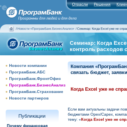
Отрасли
Решения
Клие
/
Новости «ПрограмБанк.БизнесАнализ»
/
Семинар: Когда Excel уже не спра
Семинар: Когда Exce
контроль расходов 
Новости компании
Компания «ПрограмБанк
ПрограмБанк.АБС
связать бюджет, заявки
ПрограмБанк.ФронтОфис
ПрограмБанк.БизнесАнализ
Когда Excel уже не спр
ПрограмБанк.Страхование
Новости партнеров
Если вам актуальны задачи по
бюджетами Opex/Capex, компа
Публикации
тему: «
Когда Excel уже не сп
Почему финансовая