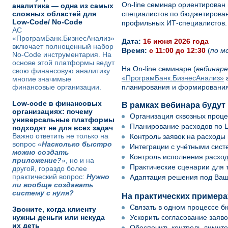
On-line семинар ориентирован
аналитика — одна из самых
сложных областей для
специалистов по бюджетирован
Low-Code/ No-Code
профильных ИТ-специалистов.
АС
«ПрограмБанк.БизнесАнализ»
Дата:
16 ию
ня 2026 года
включает полноценный набор
Время:
с 11:
00 до 12:30
(
по м
No-Code инструментария. На
основе этой платформы ведут
На On-line семинаре (
вебинаре
свою финансовую аналитику
«ПрограмБанк.БизнесАнализ»
а
многие значимые
финансовые организации.
планирования и формирования 
Low-code в финансовых
В рамках вебинара буду
организациях: почему
Организация сквозных проце
универсальные платформы
Планирование расходов по Ц
подходят не для всех задач
Важно ответить не только на
Контроль заявок на расходы
вопрос «
Насколько быстро
Интеграции с учётными сист
можно создать
Контроль исполнения расход
приложение?
», но и на
Практические сценарии для 
другой, гораздо более
практический вопрос:
Нужно
Адаптация решения под Ваш
ли вообще создавать
систему с нуля?
На практических примера
Связать в одном процессе бю
Звоните, когда клиенту
нужны деньги или некуда
Ускорить согласование заяво
их деть
Обеспечить контроль лимито