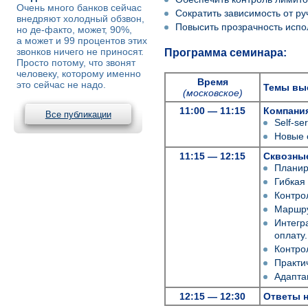
Очень много банков сейчас
Сократить зависимость от р
внедряют холодный обзвон,
Повысить прозрачность исп
но де-факто, может, 90%,
а может и 99 процентов этих
звонков ничего не приносят.
Программа семинара:
Просто потому, что звонят
человеку, которому именно
Время
это сейчас не надо.
Темы вы
(московское)
11:00 — 11:15
Компания
Все публикации
Self-s
Новые 
11:15 — 12:15
Сквозны
Планир
Гибкая
Контро
Маршру
Интегр
оплату.
Контро
Практи
Адапта
12:15 — 12:30
Ответы 