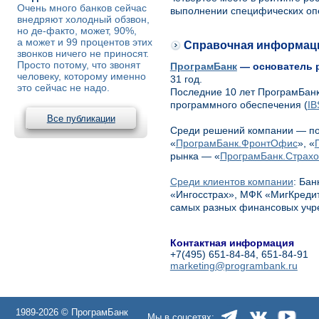
Очень много банков сейчас
выполнении специфических опе
внедряют холодный обзвон,
но де-факто, может, 90%,
а может и 99 процентов этих
Справочная информац
звонков ничего не приносят.
Просто потому, что звонят
ПрограмБанк
— основатель 
человеку, которому именно
31 год.
это сейчас не надо.
Последние 10 лет ПрограмБанк 
программного обеспечения (
IB
Все публикации
Среди решений компании — по
«
ПрограмБанк.ФронтОфис
», «
рынка — «
ПрограмБанк.Страх
Среди клиентов компании
: Ба
«Ингосстрах», МФК «МигКредит
самых разных финансовых учр
Контактная информация
+7(495) 651-84-84, 651-84-91
marketing@programbank.ru
1989-2026 © ПрограмБанк
Мы в соцсетях: