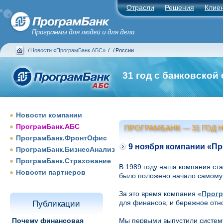
Отрасли
Решения
Клие
/
Новости «ПрограмБанк.АБС»
/
/
России
31 год с банковской
Новости компании
ПрограмБанк.АБС
ПРОГРАМБАНК — 31 ГОД
ПрограмБанк.ФронтОфис
9 ноября компании «Пр
ПрограмБанк.БизнесАнализ
ПрограмБанк.Страхование
В 1989 году наша компания ст
Новости партнеров
было положено начало самому 
За это время компания «
Прогр
для финансов, и бережное отн
Публикации
Почему финансовая
Мы первыми выпустили систему