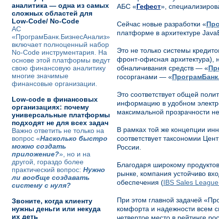
аналитика — одна из самых
АБС «
Гефест
», специализиро
сложных областей для
Low-Code/ No-Code
Сейчас новые разработки «
Про
АС
платформе в архитектуре Java
«ПрограмБанк.БизнесАнализ»
включает полноценный набор
Это не только системы кредито
No-Code инструментария. На
фронт-офисная архитектура), 
основе этой платформы ведут
свою финансовую аналитику
обналичивания средств — «
Пр
многие значимые
госорганами — «
ПрограмБанк
финансовые организации.
Это соответствует общей полит
Low-code в финансовых
информацию в удобном электро
организациях: почему
максимальной прозрачности не
универсальные платформы
подходят не для всех задач
В рамках той же концепции ин
Важно ответить не только на
вопрос «
Насколько быстро
соответствует таксономии Цен
можно создать
России.
приложение?
», но и на
другой, гораздо более
Благодаря широкому продуктов
практический вопрос:
Нужно
рынке, компания устойчиво вхо
ли вообще создавать
обеспечения (
IBS Sales League
систему с нуля?
При этом главной задачей «Пр
Звоните, когда клиенту
нужны деньги или некуда
комфорта и надежности всем с
их деть
четвертое место в рейтинге р