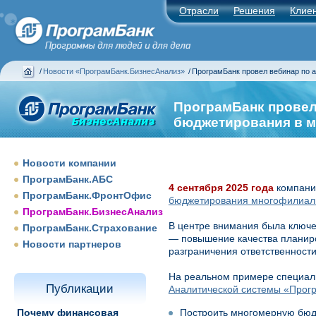
Отрасли
Решения
Клие
/
Новости «ПрограмБанк.БизнесАнализ»
/
ПрограмБанк провел вебинар по 
ПрограмБанк провел
бюджетирования в 
Новости компании
ПрограмБанк.АБС
4 сентября 2025 года
компани
ПрограмБанк.ФронтОфис
бюджетирования многофилиаль
ПрограмБанк.БизнесАнализ
В центре внимания была ключе
ПрограмБанк.Страхование
— повышение качества планиро
Новости партнеров
разграничения ответственности
На реальном примере специал
Публикации
Аналитической системы «Прог
Почему финансовая
Построить многомерную бюд