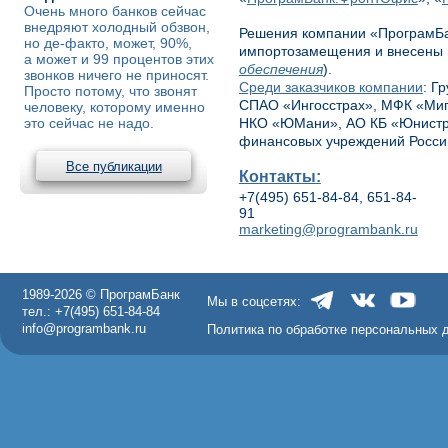
Очень много банков сейчас
внедряют холодный обзвон,
Решения компании «ПрограмБа
но де-факто, может, 90%,
импортозамещения и внесены 
а может и 99 процентов этих
обеспечения
).
звонков ничего не приносят.
Среди заказчиков компании
: Г
Просто потому, что звонят
СПАО «Ингосстрах», МФК «МигК
человеку, которому именно
это сейчас не надо.
НКО «ЮМани», АО КБ «Юнистрим
финансовых учреждений Росси
Все публикации
Контакты:
+7(495) 651-84-84, 651-84-
91
marketing@programbank.ru
1989-2026 © ПрограмБанк
Мы в соцсетях:
тел.: +7(495) 651-84-84
info@programbank.ru
Политика по обработке персональных 