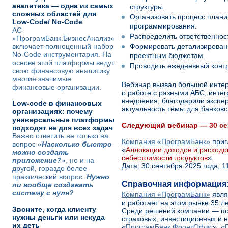
аналитика — одна из самых
структуры.
сложных областей для
Организовать процесс плани
Low-Code/ No-Code
программирования.
АС
Распределить ответственнос
«ПрограмБанк.БизнесАнализ»
включает полноценный набор
Формировать детализирован
No-Code инструментария. На
проектным бюджетам.
основе этой платформы ведут
Проводить ежедневный контр
свою финансовую аналитику
многие значимые
Вебинар вызвал большой интер
финансовые организации.
о работе с разными АБС, интегр
внедрения, благодарили экспер
Low-code в финансовых
актуальность темы для банковс
организациях: почему
универсальные платформы
Следующий вебинар — 30 се
подходят не для всех задач
Важно ответить не только на
Компания «ПрограмБанк»
приг
вопрос «
Насколько быстро
«
Аллокации доходов и расходов
можно создать
себестоимости продуктов
».
приложение?
», но и на
Дата: 30 сентября 2025 года, 
другой, гораздо более
практический вопрос:
Нужно
Справочная информация
ли вообще создавать
систему с нуля?
Компания «ПрограмБанк»
явля
и работает на этом рынке 35 ле
Звоните, когда клиенту
Среди решений компании — по
нужны деньги или некуда
страховых, инвестиционных и 
их деть
«
ПрограмБанк.ФронтОфис
», «