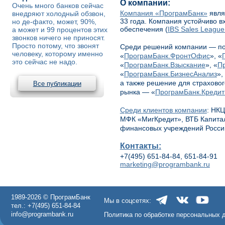
О компании:
Очень много банков сейчас
Компания «ПрограмБанк»
явля
внедряют холодный обзвон,
33 года. Компания устойчиво в
но де-факто, может, 90%,
обеспечения (
IBS Sales League
а может и 99 процентов этих
звонков ничего не приносят.
Просто потому, что звонят
Среди решений компании — по
человеку, которому именно
«
ПрограмБанк.ФронтОфис
», «
это сейчас не надо.
«
ПрограмБанк.Взыскание
», «
П
«
ПрограмБанк.БизнесАнализ
»,
а также решение для страхово
Все публикации
рынка — «
ПрограмБанк.Креди
Среди клиентов компании
: НК
МФК «МигКредит», ВТБ Капитал
финансовых учреждений Росси
Контакты:
+7(495) 651-84-84, 651-84-91
marketing@programbank.ru
1989-2026 © ПрограмБанк
Мы в соцсетях:
тел.: +7(495) 651-84-84
info@programbank.ru
Политика по обработке персональных 