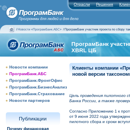
Отрасли
Решения
Клие
/
Новости «ПрограмБанк.АБС»
/
ПрограмБанк участник проекта по сбору т
ПрограмБанк участн
XBRL ЦБ
Новости компании
Клиенты компании «Про
ПрограмБанк.АБС
новой версии таксоном
ПрограмБанк.ФронтОфис
ПрограмБанк.БизнесАнализ
ПрограмБанк.Страхование
Цель проведения пилотного с
Новости партнеров
Банка России, а также провер
Согласно Приложению 1 к прот
от 9 июня 2022 года утвержде
Публикации
пилотного сбора и сроки вступ
Почему финансовая