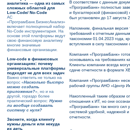
В соответствии с данным доку
аналитика — одна из самых
«ПрограмБанк» полностью завер
сложных областей для
Low-Code/ No-Code
и бухгалтерской (финансовой)
АС
был установлен до 17 августа 2
«ПрограмБанк.БизнесАнализ»
включает полноценный набор
Напомним, финальная версия т
No-Code инструментария. На
требований к отчетным данным
основе этой платформы ведут
таксономии 01.04.2023 года, 
свою финансовую аналитику
вступления в силу таксономии 
многие значимые
финансовые организации.
Компания «ПрограмБанк» готов
Low-code в финансовых
основываясь на требованиях ка
организациях: почему
Клиенты компании всегда могут
универсальные платформы
сдаче отчетности в формате X
подходят не для всех задач
Важно ответить не только на
Компания «ПрограмБанк» неско
вопрос «
Насколько быстро
рабочей группы АНО «Центр Ик
можно создать
приложение?
», но и на
другой, гораздо более
Накопленный таким образом оп
практический вопрос:
Нужно
отношения к ИТ, но они осозн
ли вообще создавать
«ПрограмБанк» так много сил у
систему с нуля?
системой удобной, надежной и 
отчетности.
Звоните, когда клиенту
нужны деньги или некуда
их деть