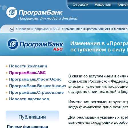
Отрасли
Решения
Клие
/
Новости «ПрограмБанк.АБС»
/
Изменения в «ПрограмБанк.АБС» в связи 
Изменения в «Прогр
вступлением в силу
Новости компании
ПрограмБанк.АБС
В связи со вступлением в силу
ПрограмБанк.ФронтОфис
финансов Российской Федераци
ПрограмБанк.БизнесАнализ
внесены изменения, касающие
осуществлении платежей в бю
ПрограмБанк.Страхование
Новости партнеров
Изменения регламентируют отр
когда физическое лицо осущест
Публикации
Для реализации указанных тр
выполнены следующие доработ
Почему финансовая