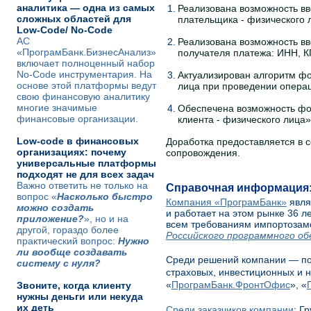
аналитика — одна из самых
1.
Реализована возможность вв
сложных областей для
плательщика - физического 
Low-Code/ No-Code
АС
2.
Реализована возможность вв
«ПрограмБанк.БизнесАнализ»
получателя платежа: ИНН, КП
включает полноценный набор
No-Code инструментария. На
3.
Актуализирован алгоритм ф
основе этой платформы ведут
лица при проведении операц
свою финансовую аналитику
многие значимые
4.
Обеспечена возможность ф
финансовые организации.
клиента - физического лица»
Low-code в финансовых
Доработка предоставляется в 
организациях: почему
сопровождения.
универсальные платформы
подходят не для всех задач
Важно ответить не только на
Справочная информация
вопрос «
Насколько быстро
Компания «ПрограмБанк»
явля
можно создать
и работает на этом рынке 36 
приложение?
», но и на
всем требованиям импортозам
другой, гораздо более
Российского программного об
практический вопрос:
Нужно
ли вообще создавать
Среди решений компании — по
систему с нуля?
страховых, инвестиционных и 
«
ПрограмБанк.ФронтОфис
», «
Звоните, когда клиенту
нужны деньги или некуда
их деть
Среди заказчиков компании
: Г