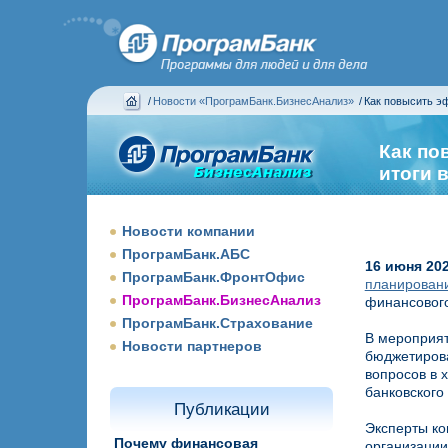
/
Новости «ПрограмБанк.БизнесАнализ»
/
Как повысить э
итоги вебинара «ПрограмБанк»
Как по
итоги 
Новости компании
ПрограмБанк.АБС
16 июня 20
ПрограмБанк.ФронтОфис
планирован
ПрограмБанк.БизнесАнализ
финансового
ПрограмБанк.Страхование
В мероприят
Новости партнеров
бюджетирова
вопросов в 
банковского 
Публикации
Эксперты ко
Почему финансовая
организации