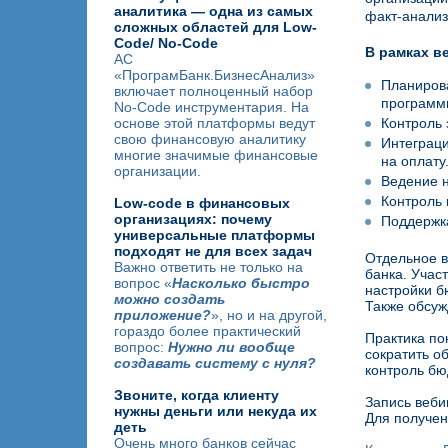
аналитика — одна из самых
факт-анализ
сложных областей для Low-
Code/ No-Code
В рамках в
АС
«ПрограмБанк.БизнесАнализ»
Планирова
включает полноценный набор
программ
No-Code инструментария. На
основе этой платформы ведут
Контроль 
свою финансовую аналитику
Интеграц
многие значимые финансовые
на оплату
организации.
Ведение н
Контроль 
Low-code в финансовых
организациях: почему
Поддержка
универсальные платформы
подходят не для всех задач
Отдельное в
Важно ответить не только на
банка. Учас
вопрос «
Насколько быстро
настройки б
можно создать
Также обсуж
приложение?
», но и на другой,
гораздо более практический
Практика по
вопрос:
Нужно ли вообще
сократить о
создавать систему с нуля?
контроль бю
Звоните, когда клиенту
Запись веби
нужны деньги или некуда их
Для получе
деть
Очень много банков сейчас