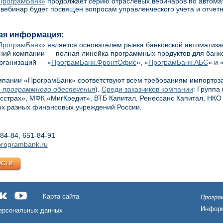
ПрограмБанк»
продолжает серию отраслевых вебинаров по автома
ебинар будет посвящен вопросам управленческого учета и отчетн
ая информация:
ПрограмБанк»
является основателем рынка банковской автоматизац
ий компании — полная линейка программных продуктов для банков
рганизаций — «
ПрограмБанк.ФронтОфис
», «
ПрограмБанк.АБС
» и 
пании «ПрограмБанк» соответствуют всем требованиям импортоз
о программного обеспечения
).
Среди заказчиков компании
: Группа
страх», МФК «МигКредит», ВТБ Капитал, Ренессанс Капитал, НКО
ых разных финансовых учреждений России.
-84-84, 651-84-91
rogrambank.ru
ости
Карта сайта
Информ
персональных данных