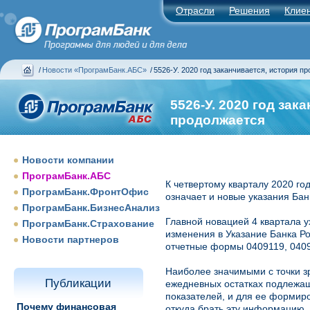
Отрасли
Решения
Клие
/
Новости «ПрограмБанк.АБС»
/
5526-У. 2020 год заканчивается, история п
5526-У. 2020 год зак
продолжается
Новости компании
ПрограмБанк.АБС
К четвертому кварталу 2020 го
ПрограмБанк.ФронтОфис
означает и новые указания Ба
ПрограмБанк.БизнесАнализ
Главной новацией 4 квартала у
ПрограмБанк.Страхование
изменения в Указание Банка Р
Новости партнеров
отчетные формы 0409119, 0409
Наиболее значимыми с точки з
Публикации
ежедневных остатках подлежа
показателей, и для ее формир
Почему финансовая
откуда брать эту информацию,