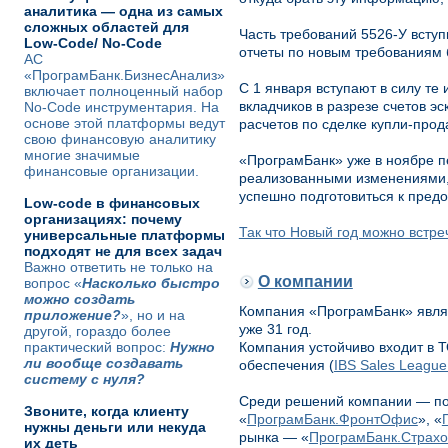
аналитика — одна из самых
сложных областей для
Часть требований 5526-У вступ
Low-Code/ No-Code
отчеты по новым требованиям 
АС
«ПрограмБанк.БизнесАнализ»
С 1 января вступают в силу т
включает полноценный набор
вкладчиков в разрезе счетов эс
No-Code инструментария. На
основе этой платформы ведут
расчетов по сделке купли-про
свою финансовую аналитику
многие значимые
«ПрограмБанк» уже в ноябре 
финансовые организации.
реализованными изменениями, к
успешно подготовиться к предо
Low-code в финансовых
организациях: почему
Так что Новый год можно встре
универсальные платформы
подходят не для всех задач
Важно ответить не только на
О компании
вопрос «
Насколько быстро
можно создать
Компания «ПрограмБанк» являе
приложение?
», но и на
уже 31 год.
другой, гораздо более
практический вопрос:
Нужно
Компания устойчиво входит в 
ли вообще создавать
обеспечения (
IBS Sales League
систему с нуля?
Среди решений компании — по
Звоните, когда клиенту
«
ПрограмБанк.ФронтОфис
», «
нужны деньги или некуда
рынка — «
ПрограмБанк.Страх
их деть