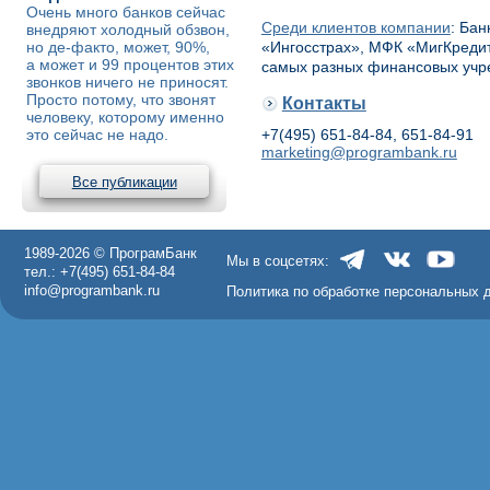
Очень много банков сейчас
Среди клиентов компании
: Ба
внедряют холодный обзвон,
но де-факто, может, 90%,
«Ингосстрах», МФК «МигКредит
а может и 99 процентов этих
самых разных финансовых учр
звонков ничего не приносят.
Просто потому, что звонят
Контакты
человеку, которому именно
это сейчас не надо.
+7(495) 651-84-84, 651-84-91
marketing@programbank.ru
Все публикации
1989-2026 © ПрограмБанк
Мы в соцсетях:
тел.: +7(495) 651-84-84
info@programbank.ru
Политика по обработке персональных 