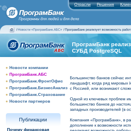
Отрасли
Решения
Клие
/
Новости «ПрограмБанк.АБС»
/
ПрограмБанк реализует возможность рабо
ПрограмБанк реализ
СУБД PostgreSQL
Новости компании
ПрограмБанк.АБС
Большинство банков сейчас инт
ПрограмБанк.ФронтОфис
ландшафт, когда ряд мировых 
ПрограмБанк.БизнесАнализ
с Россией, или возникают сложн
ПрограмБанк.Страхование
Одной из ключевых проблем и
Новости партнеров
большинство банков до насто
западных производителей (в ос
Публикации
Компания «ПрограмБанк», в р
дополнение к возможности ис
Почему финансовая
реализует возможность работы