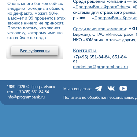
Среди решений компании — по
Очень много банков сейчас
«
ПрограмБанк.ФронтОфис
», «
внедряют холодный обзвон,
системы для страхового рынка
но де-факто, может, 90%,
рынка — «
ПрограмБанк.Креди
а может и 99 процентов этих
звонков ничего не приносят.
Просто потому, что звонят
Среди клиентов компании
: НК
человеку, которому именно
Биржа»), СПАО «Ингосстрах», 
это сейчас не надо.
НКО «ЮМани», а также других,
Контакты
Все публикации
+7(495) 651-84-84, 651-84-
91
marketing@programbank.ru
1989-2026 © ПрограмБанк
Мы в соцсетях:
тел.: +7(495) 651-84-84
info@programbank.ru
Политика по обработке персональных 