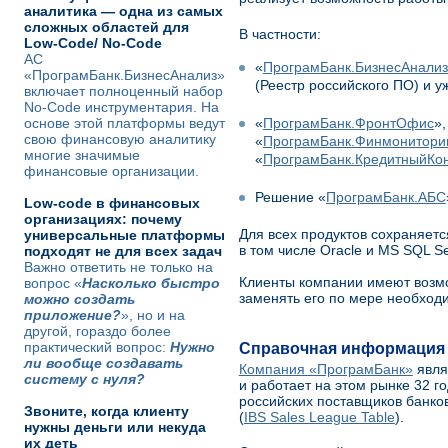
аналитика — одна из самых
сложных областей для
В частности:
Low-Code/ No-Code
АС
«
ПрограмБанк.БизнесАнализ
«ПрограмБанк.БизнесАнализ»
(Реестр российского ПО) и 
включает полноценный набор
No-Code инструментария. На
основе этой платформы ведут
«
ПрограмБанк.ФронтОфис
»,
свою финансовую аналитику
«
ПрограмБанк.Финмонитори
многие значимые
«
ПрограмБанк.КредитныйКо
финансовые организации.
Решение «
ПрограмБанк.АБС
Low-code в финансовых
организациях: почему
Для всех продуктов сохраняет
универсальные платформы
в том числе Oracle и MS SQL Se
подходят не для всех задач
Важно ответить не только на
Клиенты компании имеют возм
вопрос «
Насколько быстро
заменять его по мере необход
можно создать
приложение?
», но и на
другой, гораздо более
практический вопрос:
Нужно
Справочная информация
ли вообще создавать
Компания «ПрограмБанк»
явля
систему с нуля?
и работает на этом рынке 32 г
российских поставщиков банко
Звоните, когда клиенту
(
IBS Sales League Table
).
нужны деньги или некуда
их деть