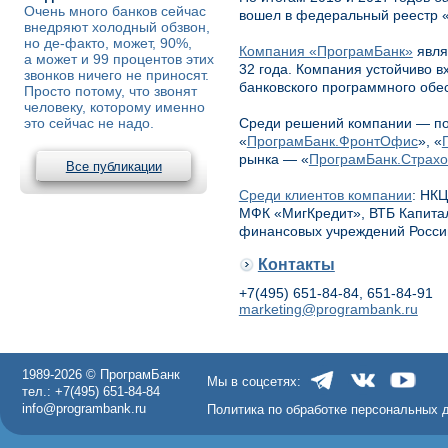
Очень много банков сейчас
вошел в федеральный реестр «
внедряют холодный обзвон,
но де-факто, может, 90%,
Компания «ПрограмБанк»
явля
а может и 99 процентов этих
32 года. Компания устойчиво в
звонков ничего не приносят.
банковского программного обе
Просто потому, что звонят
человеку, которому именно
это сейчас не надо.
Среди решений компании — по
«
ПрограмБанк.ФронтОфис
», «
рынка — «
ПрограмБанк.Страх
Все публикации
Среди клиентов компании
: НК
МФК «МигКредит», ВТБ Капитал
финансовых учреждений Росси
Контакты
+7(495) 651-84-84, 651-84-91
marketing@programbank.ru
1989-2026 © ПрограмБанк
Мы в соцсетях:
тел.: +7(495) 651-84-84
info@programbank.ru
Политика по обработке персональных 