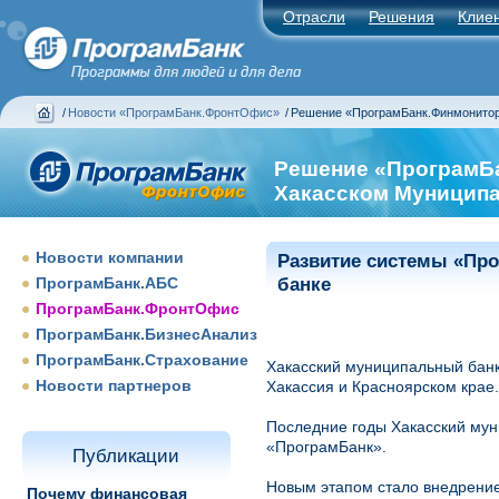
Отрасли
Решения
Клие
/
Новости «ПрограмБанк.ФронтОфис»
/
Решение «ПрограмБанк.Финмонитор
Решение «ПрограмБ
Хакасском Муниципа
Новости компании
Развитие системы «Пр
ПрограмБанк.АБС
банке
ПрограмБанк.ФронтОфис
ПрограмБанк.БизнесАнализ
ПрограмБанк.Страхование
Хакасский муниципальный банк
Новости партнеров
Хакассия и Красноярском крае.
Последние годы Хакасский мун
«ПрограмБанк».
Публикации
Новым этапом стало внедрени
Почему финансовая