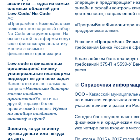
операции и предотвращает нез
аналитика — одна из самых
онлайн и офлайн контроль клие
сложных областей для
Low-Code/ No-Code
деятельности, направленной н
АС
«ПрограмБанк.БизнесАнализ»
«ПрограмБанк.Финмониторинг»
включает полноценный набор
предпринимателями.
No-Code инструментария. На
основе этой платформы ведут
Решение «ПрограмБанк.Финмон
свою финансовую аналитику
требования Банка России в сф
многие значимые
финансовые организации.
В дальнейшем банк планирует
Low-code в финансовых
требований 375-П и 5599-У Бан
организациях: почему
риска.
универсальные платформы
подходят не для всех задач
Важно ответить не только на
Справочная информац
вопрос «
Насколько быстро
можно создать
ООО «
Хакасский муниципальн
приложение?
», но и на
но и высокая социальная ответ
другой, гораздо более
участие в жизни и развитии Ре
практический вопрос:
Нужно
ли вообще создавать
Сегодня банк осуществляет все
систему с нуля?
физическим и юридическим лиц
уже четыре раза входил в чис
Звоните, когда клиенту
нужны деньги или некуда
их деть
По итогам 2015 и 2017 годов б