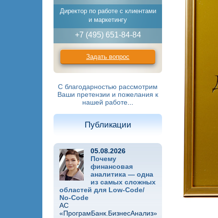
Директор по работе с клиентами
и маркетингу
+7 (495) 651-84-84
Задать вопрос
С благодарностью рассмотрим
Ваши претензии и пожелания к
нашей работе
...
Публикации
05.08.2026
Почему
финансовая
аналитика — одна
из самых сложных
областей для Low-Code/
No-Code
АС
«ПрограмБанк.БизнесАнализ»