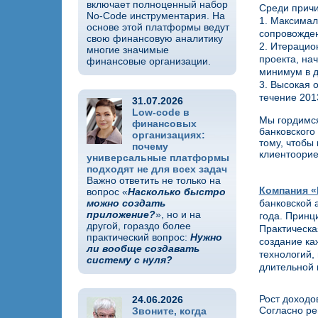
включает полноценный набор
Среди причи
No-Code инструментария. На
1. Максимал
основе этой платформы ведут
сопровожде
свою финансовую аналитику
2. Итерацио
многие значимые
проекта, на
финансовые организации.
минимум в д
3. Высокая 
течение 201
31.07.2026
Low-code в
Мы гордимся
финансовых
банковского
организациях:
тому, чтобы
почему
клиентоорие
универсальные платформы
подходят не для всех задач
Важно ответить не только на
Компания «
вопрос «
Насколько быстро
можно создать
банковской 
приложение?
», но и на
года. Принц
другой, гораздо более
Практическа
практический вопрос:
Нужно
создание ка
ли вообще создавать
технологий,
систему с нуля?
длительной 
Рост доходо
24.06.2026
Согласно ре
Звоните, когда