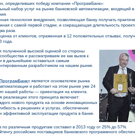
н, определивших победу компании «ПрограмБанк»:
ьный набор услуг на рынке банковской автоматизации, входящий в
ния.
нная технология внедрения, позволяющая банку получать практиче
чиная с самой первой стадии, и сокращающая длительность проект
ва раза.
оценка от клиентов, отраженная в 12 положительных отзывах, полу
3 года.
 полученной высокой оценкой со стороны
 сообщества и рассматриваем ее как вызов к
 и в дальнейшем оставаться самым
нтированным разработчиком на нашем рынке.
ПрограмБанк»
является основателем рынка
автоматизации и работает на этом рынке уже 24
ип нашей работы — ориентация на клиента.
я реализации этого принципа включает:
ждого нового продукта на основе инновационных
 гибкость в решениях и услугах, обеспечение
и эффективной эксплуатации продукта в банке.
в по различным продуктам составил в 2013 году от 25% до 57%.
йтингу российских поставщиков банковского программного обеспе