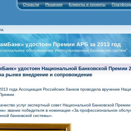
Отрасли
Решения
Клиенты и проекты
Платфор
од
амБанк» удостоен Премии АРБ за 2013 год
ссиональное обслуживание Интегрированных банковских систем"..
мБанк» удостоен Национальной Банковской Премии 20
на рынке внедрение и сопровождение
2013 года Ассоциация Российских банков проводила вручение Нац
Премии.
качество услуг экспертный совет Национальной Банковской Преми
к» звание победителя в номинации «За профессиональное обслу
нной банковской системы».