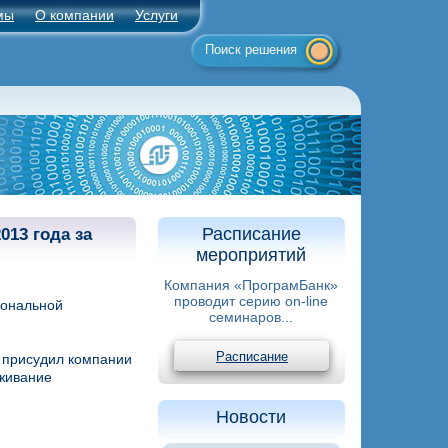
мы
О компании
Услуги
Поиск решения
.
Расписание
13 года за
мероприятий
Компания «ПрограмБанк»
проводит серию on-line
иональной
семинаров...
Расписание
и присудил компании
живание
Новости