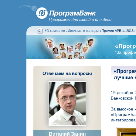
/
О компании
/
Дипломы и награды
/
Премия АРБ за 2013 г
«Прогр
"За профе
«Програ
Отвечаем на вопросы
лучшие 
19 декабря 
Банковской 
За высокое 
«ПрограмБан
интегрирова
Виталий Занин