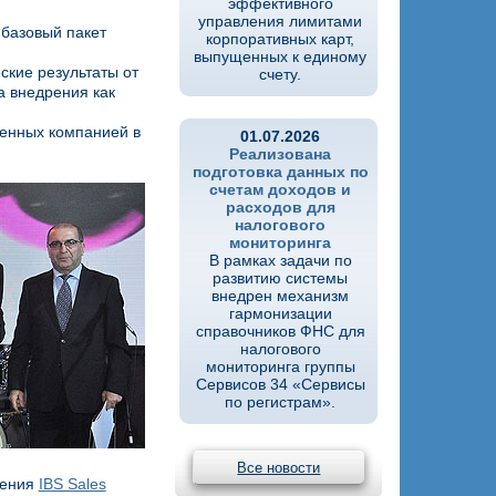
эффективного
управления лимитами
 базовый пакет
корпоративных карт,
выпущенных к единому
ские результаты от
счету.
а внедрения как
ченных компанией в
01.07.2026
Реализована
подготовка данных по
счетам доходов и
расходов для
налогового
мониторинга
В рамках задачи по
развитию системы
внедрен механизм
гармонизации
справочников ФНС для
налогового
мониторинга группы
Сервисов 34 «Сервисы
по регистрам».
Все новости
чения
IBS Sales