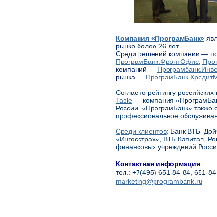
Компания «ПрограмБанк»
явл
рынке
более 26 лет
.
Среди решений компании
—
по
ПрограмБанк.ФронтОфис
,
Про
компаний
—
Програмбанк.Инве
рынка
—
ПрограмБанк.Кредит
Согласно рейтингу российских
Table
— компания «ПрограмБанк
России. «ПрограмБанк» также 
профессиональное обслуживан
Среди клиентов
: Банк ВТБ, До
«Ингосстрах», ВТБ Капитал, Ре
финансовых учреждений Росси
Контактная информация
тел.: +7(495) 651-84-84, 651-84
marketing@programbank.ru