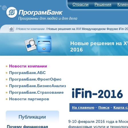
Отрасли
Решения
Клие
/
Новости компании
/
Новые решения на XVI Международном Форуме iFin-2
Новые решения на X
2016
Новости компании
ПрограмБанк.АБС
ПрограмБанк.ФронтОфис
ПрограмБанк.БизнесАнализ
ПрограмБанк.Страхование
Новости партнеров
Публикации
9-10 февраля 2016 года в Мос
Почему финансовая
финансовые услуги и технологи