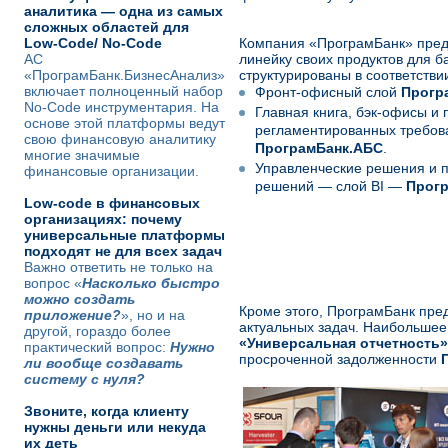
аналитика — одна из самых
сложных областей для
Low-Code/ No-Code
Компания «ПрограмБанк» пред
АС
линейку своих продуктов для б
«ПрограмБанк.БизнесАнализ»
структурированы в соответстви
включает полноценный набор
Фронт-офисный слой
Прогр
No-Code инструментария. На
Главная книга, бэк-офисы и
основе этой платформы ведут
регламентированных требо
свою финансовую аналитику
ПрограмБанк.АБС
.
многие значимые
Управленческие решения и 
финансовые организации.
решений — слой BI —
Прогр
Low-code в финансовых
организациях: почему
универсальные платформы
подходят не для всех задач
Важно ответить не только на
вопрос «
Насколько быстро
можно создать
Кроме этого, ПрограмБанк пре
приложение?
», но и на
актуальных задач. Наибольше
другой, гораздо более
«Универсальная отчетность»
практический вопрос:
Нужно
просроченной задолженности
ли вообще создавать
систему с нуля?
Звоните, когда клиенту
нужны деньги или некуда
их деть