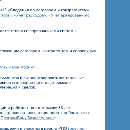
№15 «Сведения по договорам и контрагентам»
урсов
», «
Учет расходов
», «
Учет арендованного
оответствия со справочниками системы.
тствующим договорам, контрагентам и справочным
говый мониторинг
».
кументов и сконцентрировать контрольные
ивное выявление налоговых рисков и
пераций и сделок.
ии и работает на этом рынке 36 лет.
, страховых, инвестиционных и небанковских
«
ПрограмБанк.БизнесАнализ
».
амещения и внесены в реестр РПО (
реестр