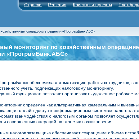
Отрасли
Решения
Клиенты и проекты
Платфор
о хозяйственным операциям в решении «ПрограмБанк.АБС»
вый мониторинг по хозяйственным операциям
ии «ПрограмБанк.АБС»
рограмБанк» обеспечила автоматизацию работы сотрудников, за
ственного учета, подлежащих налоговому мониторингу.
 данный функционал позволяет организовать удаленное рабочее ме
ониторинг определен как альтернативная камеральным и выездны
вающая онлайн-доступ к информационным системам налогоплатель
ормат взаимодействия с налоговым органом позволяет осуществл
 и совершенных операций на этапе их возникновения.
нным налогоплательщика обеспечивает сокращение объема истре
логового органа на проверку операций, содержащих признаки риска