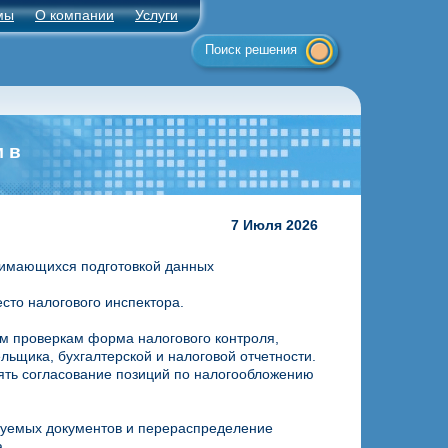
мы
О компании
Услуги
Поиск решения
 в
7 Июля 2026
нимающихся подготовкой данных
сто налогового инспектора.
м проверкам форма налогового контроля,
щика, бухгалтерской и налоговой отчетности.
ять согласование позиций по налогообложению
буемых документов и перераспределение
.