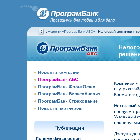
/
Новости «ПрограмБанк.АБС»
/
Налоговый мониторинг п
Налого
решен
Новости компании
ПрограмБанк.АБС
Компания «П
ПрограмБанк.ФронтОфис
внутрихозяй
ПрограмБанк.БизнесАнализ
Кроме того,
ПрограмБанк.Страхование
Налоговый м
Новости партнеров
предусматри
Указанный ф
планируемых
Публикации
Доступ к да
Почему финансовая
ресурсов на