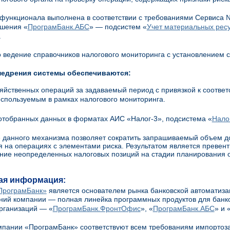
функционала выполнена в соответствии с требованиями Сервиса 
ешения «
ПрограмБанк.АБС
» — подсистем «
Учет материальных рес
.
 ведение справочников налогового мониторинга с установлением с
недрения системы обеспечиваются:
яйственных операций за задаваемый период с привязкой к соотве
спользуемым в рамках налогового мониторинга.
отобранных данных в форматах АИС «Налог-3», подсистема «
Нало
данного механизма позволяет сократить запрашиваемый объем до
 на операциях с элементами риска. Результатом является превент
ние неопределенных налоговых позиций на стадии планирования о
ая информация:
ПрограмБанк»
является основателем рынка банковской автоматизац
ий компании — полная линейка программных продуктов для банков
рганизаций — «
ПрограмБанк.ФронтОфис
», «
ПрограмБанк.АБС
» и 
пании «ПрограмБанк» соответствуют всем требованиям импортоз