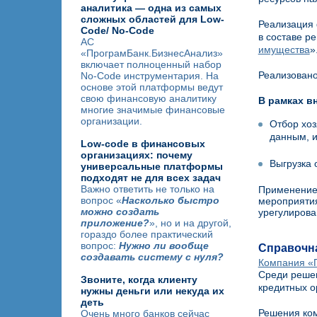
аналитика — одна из самых
сложных областей для Low-
Реализация 
Code/ No-Code
в составе р
АС
имущества
»
«ПрограмБанк.БизнесАнализ»
включает полноценный набор
Реализовано
No-Code инструментария. На
основе этой платформы ведут
свою финансовую аналитику
В рамках в
многие значимые финансовые
организации.
Отбор хоз
данным, и
Low-code в финансовых
организациях: почему
Выгрузка 
универсальные платформы
подходят не для всех задач
Важно ответить не только на
Применение 
вопрос «
Насколько быстро
мероприятия
можно создать
урегулирова
приложение?
», но и на другой,
гораздо более практический
вопрос:
Нужно ли вообще
Справочн
создавать систему с нуля?
Компания «
Среди решен
Звоните, когда клиенту
кредитных о
нужны деньги или некуда их
деть
Решения ком
Очень много банков сейчас