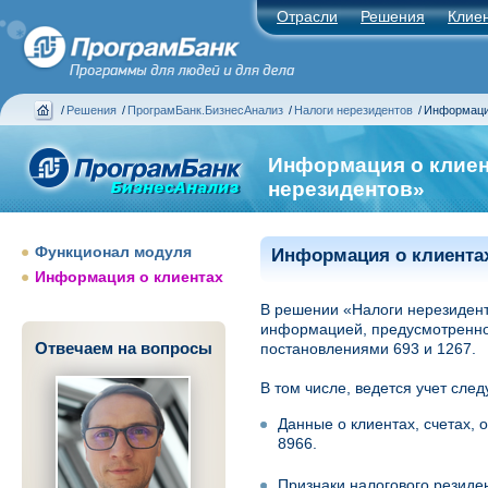
Отрасли
Решения
Клие
/
Решения
/
ПрограмБанк.БизнесАнализ
/
Налоги нерезидентов
/
Информаци
Информация о клиен
нерезидентов»
Функционал модуля
Информация о клиента
Информация о клиентах
В решении «Налоги нерезиденто
информацией, предусмотренно
Отвечаем на вопросы
постановлениями 693 и 1267.
В том числе, ведется учет сл
Данные о клиентах, счетах, 
8966.
Признаки налогового резиде