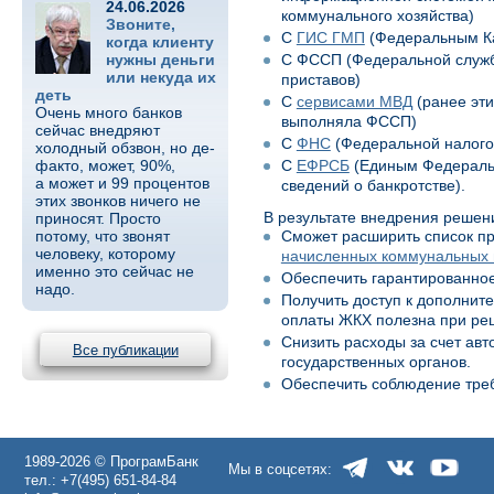
24.06.2026
коммунального хозяйства)
Звоните,
С
ГИС ГМП
(Федеральным К
когда клиенту
нужны деньги
С
ФССП (Федеральной служ
или некуда их
приставов)
деть
С
сервисами МВД
(ранее эт
Очень много банков
выполняла ФССП)
сейчас внедряют
С
ФНС
(Федеральной налого
холодный обзвон, но де-
факто, может, 90%,
С
ЕФРСБ
(Единым Федераль
а может и 99 процентов
сведений о банкротстве).
этих звонков ничего не
В результате внедрения реше
приносят. Просто
потому, что звонят
Сможет расширить список пр
человеку, которому
начисленных коммунальных 
именно это сейчас не
Обеспечить гарантированное
надо.
Получить доступ к дополни
оплаты ЖКХ полезна при реш
Снизить расходы за счет ав
Все публикации
государственных органов.
Обеспечить соблюдение треб
1989-2026 © ПрограмБанк
Мы в соцсетях:
тел.: +7(495) 651-84-84