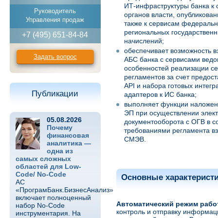
ИТ-инфраструктуры банка к 
Руководитель
органов власти, опубликова
Управления продаж
также к сервисам федеральн
региональных государственн
+7 (495) 651-84-84
начислений;
обеспечивает возможность 
Задать вопрос
АБС банка с сервисами ведо
особенностей реализации се
регламентов за счет предос
API и набора готовых интег
Публикации
адаптеров к ИС банка;
выполняет функции наложен
ЭП при осуществлении элек
05.08.2026
документооборота с ОГВ в со
Почему
требованиями регламента в
финансовая
СМЭВ.
аналитика —
одна из
самых сложных
областей для Low-
Code/ No-Code
Основные характерист
АС
«ПрограмБанк.БизнесАнализ»
включает полноценный
Автоматический режим раб
набор No-Code
контроль и отправку информац
инструментария. На