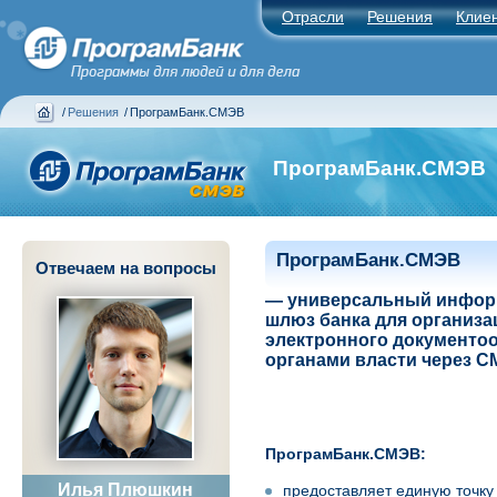
Отрасли
Решения
Клие
/
Решения
/
ПрограмБанк.СМЭВ
ПрограмБанк.СМЭВ
ПрограмБанк.СМЭВ
Отвечаем на вопросы
—
универсальный инфо
шлюз банка для организа
электронного документоо
органами власти через 
ПрограмБанк.СМЭВ:
Илья Плюшкин
предоставляет единую точку