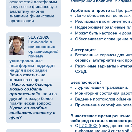
электронной подписи. В случа
основе этой платформы
ведут свою финансовую
Удобство и простота
Програ
аналитику многие
Легко обновляется до новых 
значимые финансовые
организации.
Реализован в компонентной 
Поддерживает различные пла
Может быть настроен и дора
31.07.2026
Обеспечивает оповещение по
Low-code в
финансовых
Интеграция:
организациях:
Встроенные сервисы для инт
почему
сервисы альтернативных про
универсальные
платформы подходят
Различные варианты интегра
не для всех задач
СУБД.
Важно ответить не
только на вопрос
Безопасность:
«
Насколько быстро
Журнализация транзакций.
можно создать
Мониторинг состояния рабо
приложение?
», но и на
другой, гораздо более
Ведение протоколов обмена
практический вопрос:
Применение сертифицирова
Нужно ли вообще
создавать систему с
В настоящее время решение 
нуля?
себя ряд готовых коннектор
С
ГИС ЖКХ
(государственно
информационной системой 