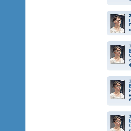
2
Р
о
1
О
с
1
н
3