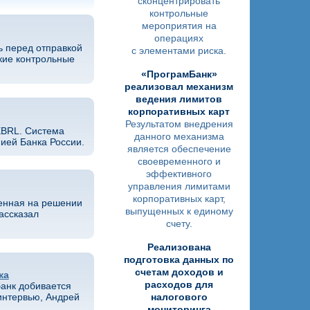
сконцентрировать
контрольные
мероприятия на
операциях
ь перед отправкой
с элементами риска.
кие контрольные
«ПрограмБанк»
реализовал механизм
ведения лимитов
корпоративных карт
Результатом внедрения
XBRL. Система
данного механизма
ией Банка России.
является обеспечение
своевременного и
эффективного
управления лимитами
корпоративных карт,
оенная на решении
выпущенных к единому
ассказал
счету.
Реализована
подготовка данных по
счетам доходов и
ка
расходов для
банк добивается
интервью, Андрей
налогового
мониторинга