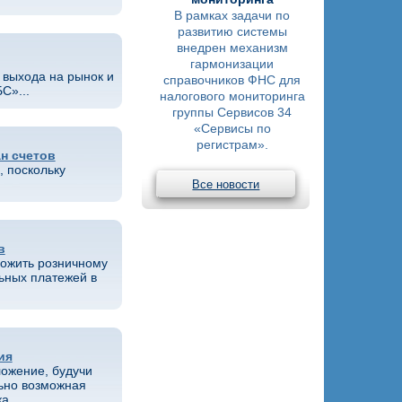
В рамках задачи по
развитию системы
внедрен механизм
гармонизации
 выхода на рынок и
справочников ФНС для
С»...
налогового мониторинга
группы Сервисов 34
«Сервисы по
регистрам».
н счетов
 поскольку
Все новости
в
ложить розничному
ьных платежей в
ия
ложение, будучи
ьно возможная
а...