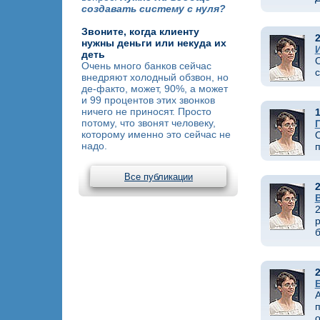
создавать систему с нуля?
Звоните, когда клиенту
2
нужны деньги или некуда их
деть
О
Очень много банков сейчас
с
внедряют холодный обзвон, но
де-факто, может, 90%, а может
и 99 процентов этих звонков
ничего не приносят. Просто
1
потому, что звонят человеку,
которому именно это сейчас не
надо.
Все публикации
2
2
р
б
2
А
о