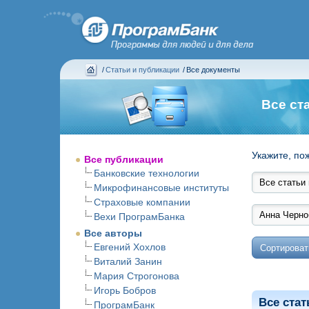
/
Статьи и публикации
/
Все документы
Все ст
Укажите, по
Все публикации
Банковские технологии
Микрофинансовые институты
Страховые компании
Вехи ПрограмБанка
Все авторы
Евгений Хохлов
Виталий Занин
Мария Строгонова
Игорь Бобров
Все стат
ПрограмБанк