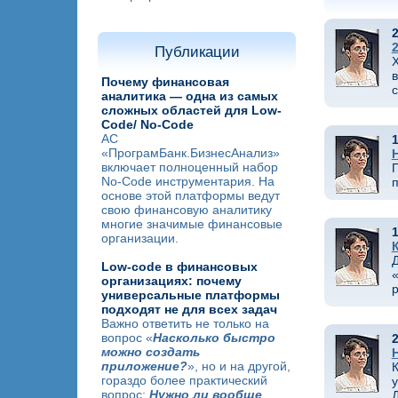
2
Публикации
X
в
Почему финансовая
аналитика — одна из самых
сложных областей для Low-
Code/ No-Code
АС
1
«ПрограмБанк.БизнесАнализ»
включает полноценный набор
No-Code инструментария. На
п
основе этой платформы ведут
свою финансовую аналитику
многие значимые финансовые
1
организации.
Д
Low-code в финансовых
«
организациях: почему
р
универсальные платформы
подходят не для всех задач
Важно ответить не только на
вопрос «
Насколько быстро
2
можно создать
приложение?
», но и на другой,
К
гораздо более практический
у
вопрос:
Нужно ли вообще
Д