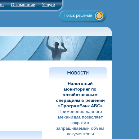
мы
О компании
Услуги
Поиск решения
Новости
Налоговый
мониторинг по
хозяйственным
операциям в решении
«ПрограмБанк.АБС»
Применение данного
механизма позволяет
сократить
запрашиваемый объем
документов и