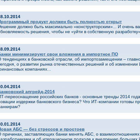
8.10.2014
Программный продукт должен быть полностью открыт
ешение должно быть максимально «конструкторским»... И очень в
бновляемость решения, чтобы не «уйти в собственную разработку»
8.09.2014
Банки минимизируют свои вложения в импортное ПО
 тенденциях в банковской отрасли, об импортозамещении – главн
егодня, о развитии рынка отечественных решений и об изменении
финансовых компаниях...
0.04.2014
Банковский апгрейд-2014
ИТ-переоснащение российских банков - основные тренды 2014 года
овации издержки банковского бизнеса? Что ИТ-компании готовы п
банкирам?
0.01.2014
Новая АБС — без стрессов и простоев
О причинах, заставляющих банки менять АБС, о взаимоотношениях
разработчиками и об итерационном подходе к внедрению больших 