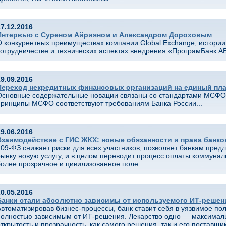
7.12.2016
Интервью с Суреном Айрияном и Александром Дороховым
 конкурентных преимуществах компании Global Exchange, истории
отрудничестве и технических аспектах внедрения «ПрограмБанк.АБ
9.09.2016
Переход некредитных финансовых организаций на единый пла
Основные содержательные новации связаны со стандартами МСФО,
принципы МСФО соответствуют требованиям Банка России...
9.06.2016
Взаимодействие с ГИС ЖКХ: новые обязанности и права банко
09-ФЗ снижает риски для всех участников, позволяет банкам пред
ынку новую услугу, и в целом переводит процесс оплаты коммунал
олее прозрачное и цивилизованное поле...
0.05.2016
Банки стали абсолютно зависимы от используемого ИТ-решен
втоматизировав бизнес-процессы, банк ставит себя в уязвимое по
полностью зависимым от ИТ-решения. Лекарство одно — максимал
ткрытость и прозрачность, как самого решения, так и его поставщик