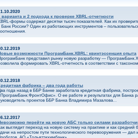
1.10.2020
2 варианта и 2 подхода к проверке XBRL-отчетности
BRL-формы содержат десятки тысяч показателей. Как их проверит
 Банк России? Один из работающих инструментов – пользовательс
соотношения.
0.12.2019
Новые возможности ПрограмБанк.XBRL: квинтэссенция опыта
ПрограмБанк представил рынку новую разработку — ПрограмБанк.
озволила формировать XBRL-отчетность в соответствии с таксоном
0.12.2018
Кредитная фабрика – два года работы
ва года назад в ББР Банке заработала кредитная фабрика, постр
ПрограмБанк.ФронтОфис». О ее работе и результатах для Банка р
уководитель проектов ББР Банка Владимира Мазалова...
6.12.2017
Невозможно перейти на новую АБС только силами разработчи
ак выглядит переход на новую систему на практике и как средний 
дачи на непростом пути технологического перевооружения — дал 
роботов, АО «Тольяттихимбанк»...