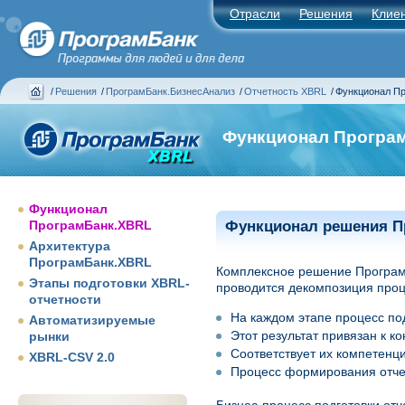
Отрасли
Решения
Клие
/
Решения
/
ПрограмБанк.БизнесАнализ
/
Отчетность XBRL
/
Функционал П
Функционал Програ
Функционал
ПрограмБанк.XBRL
Функционал решения П
Архитектура
ПрограмБанк.XBRL
Комплексное решение ПрограмБ
Этапы подготовки XBRL-
проводится декомпозиция проц
отчетности
На каждом этапе процесс по
Автоматизируемые
Этот результат привязан к к
рынки
Соответствует их компетенци
XBRL-CSV 2.0
Процесс формирования отчет