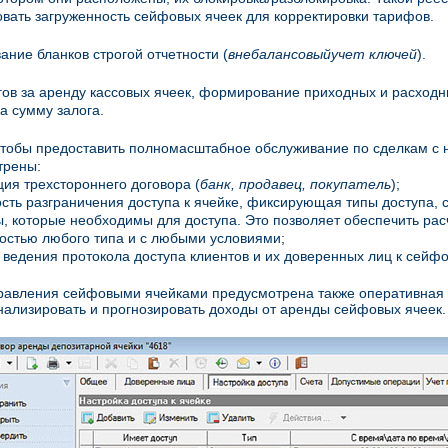
вать загруженность сейфовых ячеек для корректировки тарифов.
ние бланков строгой отчетности (
внебалансовыйучет ключей
).
гов за аренду кассовых ячеек, формирование приходных и расходн
а сумму залога.
чтобы предоставить полномасштабное обслуживание по сделкам с
трены:
ция трехстороннего договора (
банк, продавец, покупатель
);
сть разграничения доступа к ячейке, фиксирующая типы доступа, с
, которые необходимы для доступа. Это позволяет обеспечить рас
остью любого типа и с любыми условиями;
 ведения протокола доступа клиентов и их доверенных лиц к сейф
равления сейфовыми ячейками предусмотрена также оперативная о
нализировать и прогнозировать доходы от аренды сейфовых ячеек.