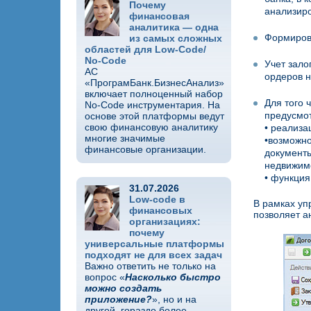
Почему
анализиро
финансовая
аналитика — одна
Формирова
из самых сложных
областей для Low-Code/
No-Code
Учет зало
АС
ордеров н
«ПрограмБанк.БизнесАнализ»
включает полноценный набор
Для того 
No-Code инструментария. На
предусмо
основе этой платформы ведут
свою финансовую аналитику
• реализа
многие значимые
•возможно
финансовые организации.
документы
недвижим
• функция
31.07.2026
Low-code в
В рамках уп
финансовых
позволяет а
организациях:
почему
универсальные платформы
подходят не для всех задач
Важно ответить не только на
вопрос «
Насколько быстро
можно создать
приложение?
», но и на
другой, гораздо более