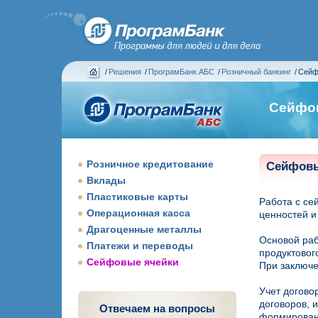
/
Решения
/
ПрограмБанк.АБС
/
Розничный банкинг
/
Сейф
Сейфо
Розничное кредитование
Сейфовы
Вклады
Пластиковые карты
Работа с се
Операционная касса
ценностей и
Драгоценные металлы
Основой раб
Платежи и переводы
продуктовог
Сейфовые ячейки
При заключе
Учет догово
договоров, 
Отвечаем на вопросы
формировани