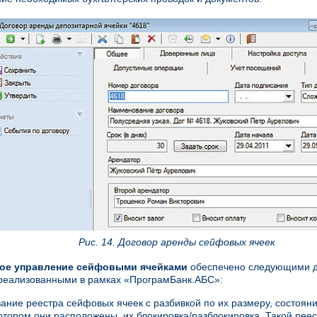
Рис. 14. Договор аренды сейфовых ячеек
ое управление сейфовыми ячейками
обеспечено следующими 
реализованными в рамках «ПрограмБанк.АБС»:
ние реестра сейфовых ячеек с разбивкой по их размеру, состоя
котором они расположены, их блокировка/разблокировка. Такой реес