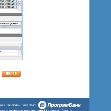
далее
ация согласно требованиям Минцифры России