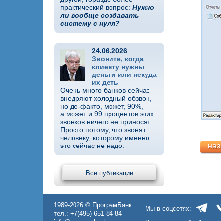
практический вопрос:
Нужно
ли вообще создавать
систему с нуля?
24.06.2026
Звоните, когда
клиенту нужны
деньги или некуда
их деть
Очень много банков сейчас
внедряют холодный обзвон,
но де-факто, может, 90%,
а может и 99 процентов этих
звонков ничего не приносят.
Просто потому, что звонят
человеку, которому именно
это сейчас не надо.
наз
Все публикации
1989-2026 © ПрограмБанк
Мы в соцсетях:
тел.: +7(495) 651-84-84