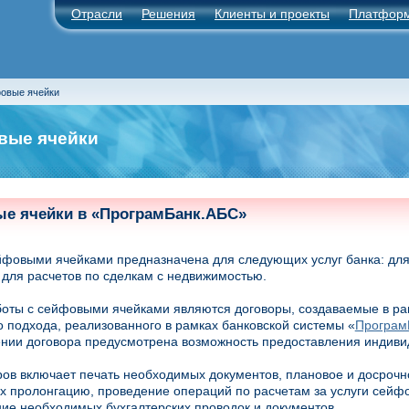
Отрасли
Решения
Клиенты и проекты
Платфор
овые ячейки
вые ячейки
е ячейки
в
«ПрограмБанк.АБС»
йфовыми ячейками предназначена для следующих услуг банка: дл
 для расчетов по сделкам с недвижимостью.
оты с сейфовыми ячейками являются договоры, создаваемые в ра
о подхода, реализованного в рамках банковской системы «
Програм
нии договора предусмотрена возможность предоставления индиви
ров включает печать необходимых документов, плановое и досрочн
их пролонгацию, проведение операций по расчетам за услуги сейфо
е необходимых бухгалтерских проводок и документов.