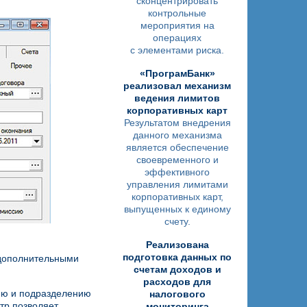
сконцентрировать
контрольные
мероприятия на
операциях
с элементами риска.
«ПрограмБанк»
реализовал механизм
ведения лимитов
корпоративных карт
Результатом внедрения
данного механизма
является обеспечение
своевременного и
эффективного
управления лимитами
корпоративных карт,
выпущенных к единому
счету.
Реализована
подготовка данных по
дополнительными
счетам доходов и
расходов для
нию и подразделению
налогового
тр позволяет
мониторинга