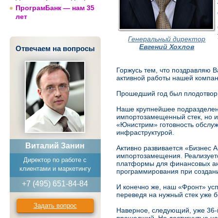
ПрограмБанк — нам 35
лет
Генеральный директор
Евгений Хохлов
Отвечаем на вопросы
Горжусь тем, что поздравляю В
активной работы нашей компан
Прошедший год был плодотвор
Наше крупнейшее подразделен
импортозамещенный стек, но 
«Юнистрим» готовность обслужи
инфраструктурой.
Виталий Занин
Активно развивается «Бизнес А
импортозамещения. Реализуетс
Директор по работе с
платформы для финансовых ан
клиентами и маркетингу
программирования при создан
+7 (495) 651-84-84
И конечно же, наш «Фронт» ус
переведя на нужный стек уже 
Задать вопрос
Наверное, следующий, уже 36-