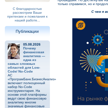
прошедший. Но достигнутые на
только справимся, но и продол
С благодарностью
С чем я 
рассмотрим Ваши
претензии и пожелания к
нашей работе
...
Публикации
05.08.2026
Почему
финансовая
аналитика —
одна из
самых сложных
областей для Low-
Code/ No-Code
АС
«ПрограмБанк.БизнесАнализ»
включает полноценный
набор No-Code
инструментария. На
основе этой платформы
ведут свою финансовую
аналитику многие
значимые финансовые