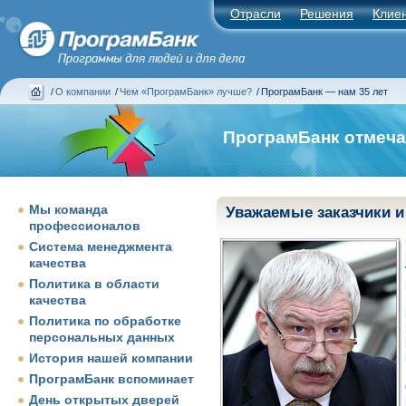
Отрасли
Решения
Клие
/
О компании
/
Чем «ПрограмБанк» лучше?
/
ПрограмБанк — нам 35 лет
ПрограмБанк отмечае
Мы команда
Уважаемые заказчики 
профессионалов
Система менеджмента
качества
Политика в области
качества
Политика по обработке
персональных данных
История нашей компании
ПрограмБанк вспоминает
День открытых дверей