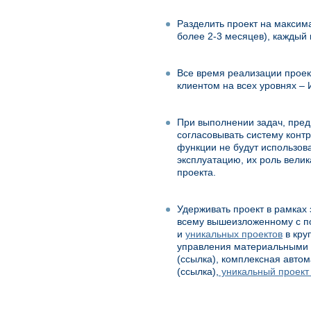
Разделить проект на максим
более 2-3 месяцев), каждый 
Все время реализации проек
клиентом на всех уровнях – 
При выполнении задач, пред
согласовывать систему конт
функции не будут использов
эксплуатацию, их роль велик
проекта.
Удерживать проект в рамках 
всему вышеизложенному с п
и
уникальных проектов
в кру
управления материальными р
(ссылка), комплексная авто
(ссылка),
уникальный проект 