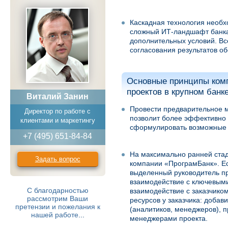
Каскадная технология необх
сложный ИТ-ландшафт банка
дополнительных условий. Вс
согласования результатов об
Основные принципы ком
проектов в крупном банк
Виталий Занин
Провести предварительное м
Директор по работе с
позволит более эффективно 
клиентами и маркетингу
сформулировать возможные 
+7 (495) 651-84-84
На максимально ранней стад
Задать вопрос
компании «ПрограмБанк». Ес
выделенный руководитель про
взаимодействие с ключевыми
С благодарностью
взаимодействие с заказчико
рассмотрим Ваши
ресурсов у заказчика: добав
претензии и пожелания к
(аналитиков, менеджеров), 
нашей работе
...
менеджерами проекта.