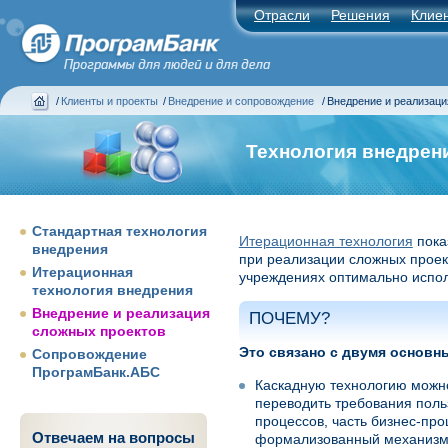
Отрасли
Решения
Клие
/
Клиенты и проекты
/
Внедрение и сопровождение
/
Внедрение и реализаци
Технология внедрен
Стандартная технология
Итерационная технология
пока
внедрения
при реализации сложных проек
Итерационная
учреждениях оптимально испо
технология внедрения
Внедрение и реализация
ПОЧЕМУ?
сложных проектов
Это связано с двумя основн
Сопровождение
ПрограмБанк.АБС
Каскадную технологию можно
переводить требования поль
процессов, часть бизнес-про
Отвечаем на вопросы
формализованный механизм у