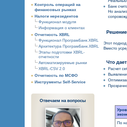
Реальный
Контроль операций на
Банк счит
финансовых рынках
Но анализ
Налоги нерезидентов
сопровожд
Функционал модуля
Информация о клиентах
Решение
Отчетность XBRL
Функционал ПрограмБанк.XBRL
Этот подход
Архитектура ПрограмБанк.XBRL
Вместо усре
Этапы подготовки XBRL-
отчетности
Что дае
Автоматизируемые рынки
XBRL-CSV 2.0
Расчет се
Выявление
Отчетность по МСФО
Оптимизац
Инструменты Self-Service
Прозрачно
Отвечаем на вопросы
Уров
экон
По н