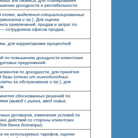
мных зон бизнеса, для планирования
шению доходности и рентабельности.
 точек, выделения специализированных
рминалов и пр.
). Для оценки
га привлечений, продаж и затрат по
 — сотрудников офисов продаж,
ки, для корректировки процентной
й по повышению доходности клиентских
дуктовых предложений.
клиентов по доходности, для принятия
 базы (
отказ от низкодоходных
латы за обслуживание и пр.
), для
в.
ринятия обоснованных решений по
ями (
вывод с рынка, ввод новых,
чных договоров, изменения условий по
их действий со стороны клиентских
для банка договоры
).
и не используемых тарифов, оценки