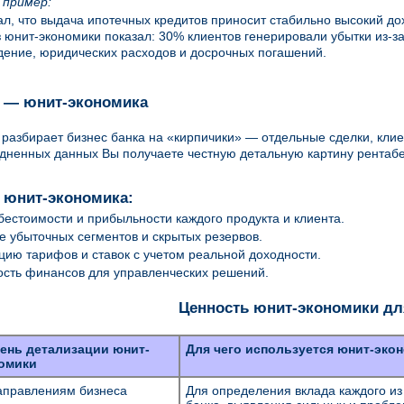
 пример:
ал, что выдача ипотечных кредитов приносит стабильно высокий до
 юнит-экономики показал: 30% клиентов генерировали убытки из-за
ение, юридических расходов и досрочных погашений.
 — юнит-экономика
 разбирает бизнес банка на «кирпичики» — отдельные сделки, клие
дненных данных Вы получаете честную детальную картину рентабе
т юнит-экономика:
бестоимости и прибыльности каждого продукта и клиента.
 убыточных сегментов и скрытых резервов.
ию тарифов и ставок с учетом реальной доходности.
сть финансов для управленческих решений.
Ценность юнит-экономики дл
ень детализации юнит-
Для чего используется юнит-экон
омики
аправлениям бизнеса
Для определения вклада каждого из