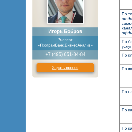
По т
отде
само
кана
Игорь Бобров
оффл
Эксперт
По б
«ПрограмБанк.БизнесАнализ»
услу
+7 (495) 651-84-84
По к
Задать вопрос
По к
По п
По к
По к