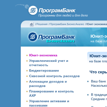
/
Решения
/
ПрограмБанк.БизнесАнализ
/
Юнит-экономик
Юнит-э
на базе 
Юнит-экономика
Юнит-эк
Управленческий учет и
на базе пл
отчетность
Бюджетирование
Что скры
Сквозной контроль расходов
Ваш банк 
Аллокации доходов и
Насколько
расходов
Планирование и контроль
В традици
АХР
Средние п
Управление активами и
пассивами