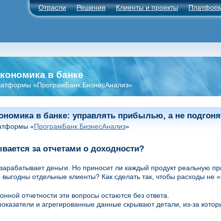
Отрасли
Решения
Клиенты и проекты
Платфор
а
кономика в банке
платформы «ПрограмБанк.БизнесАнализ»
ономика в банке:
управлять прибылью, а не подгон
атформы «
ПрограмБанк.БизнесАнализ
»
вается за отчетами о доходности?
зарабатывает деньги. Но приносит ли каждый продукт реальную п
 выгодны отдельные клиенты? Как сделать так, чтобы расходы не
онной отчетности эти вопросы остаются без ответа.
оказатели и агрегированные данные скрывают детали, из-за котор