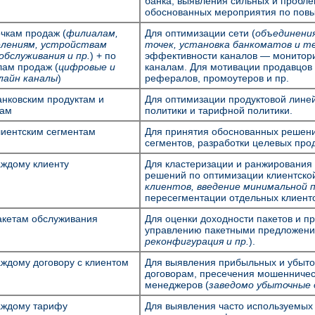
банка, выявления сильных и пробле
обоснованных мероприятия по повы
очкам продаж (
филиалам,
Для оптимизации сети (
объединения
лениям, устройствам
точек, установка банкоматов и те
обслуживания и пр.
) + по
эффективности каналов — мониторин
лам продаж (
цифровые и
каналам. Для мотивации продавцов
айн каналы
)
рефералов, промоутеров и пр.
анковским продуктам и
Для оптимизации продуктовой линей
гам
политики и тарифной политики.
лиентским сегментам
Для принятия обоснованных решени
сегментов, разработки целевых про
аждому клиенту
Для кластеризации и ранжирования 
решений по оптимизации клиентской
клиентов, введение минимальной п
пересегментации отдельных клиенто
акетам обслуживания
Для оценки доходности пакетов и п
управлению пакетными предложени
реконфигурация и пр.
).
аждому договору с клиентом
Для выявления прибыльных и убыто
договорам, пресечения мошенническ
менеджеров (
заведомо убыточные 
аждому тарифу
Для выявления часто используемых 