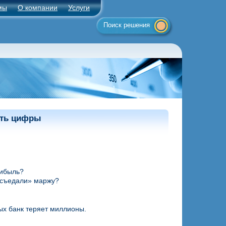
мы
О компании
Услуги
Поиск решения
ять цифры
рибыль?
 «съедали» маржу?
ых банк теряет миллионы.