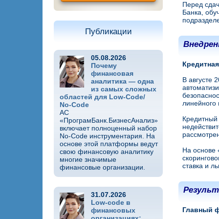
Перед сдач
Банка, обу
подраздел
Публикации
Внедрен
05.08.2026
Кредитная
Почему
финансовая
В августе 
аналитика — одна
автоматизи
из самых сложных
безопаснос
областей для Low-Code/
линейного
No-Code
АС
Кредитный 
«ПрограмБанк.БизнесАнализ»
недействит
включает полноценный набор
рассмотрен
No-Code инструментария. На
основе этой платформы ведут
На основе 
свою финансовую аналитику
скорингово
многие значимые
ставка и л
финансовые организации.
Резуль
31.07.2026
Low-code в
Главный ф
финансовых
организациях: