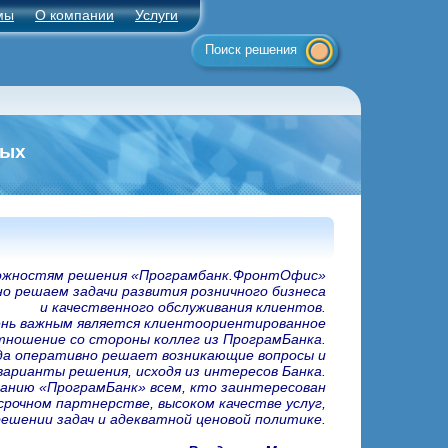
мы
О компании
Услуги
Поиск решения
вых
можностям решения «Програмбанк.ФронтОфис»
о решаем задачи развития розничного бизнеса
и качественного обслуживания клиентов.
чень важным является клиентоориентированное
тношение со
стороны коллег
из
ПрограмБанка.
да оперативно решает возникающие вопросы и
варианты решения, исходя
из
интересов
Банка.
анию «ПрограмБанк» всем, кто заинтересован
срочном партнерстве, высоком качестве услуг,
ешении задач и адекватной ценовой политике.