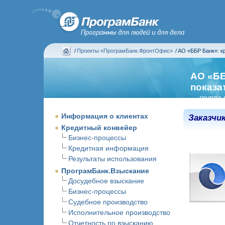
/
Проекты «ПрограмБанк.ФронтОфис»
/
АО «ББР Банк»: к
АО «ББ
показа
— группа 
Информация о клиентах
Заказчи
Кредитный конвейер
Бизнес-процессы
Кредитная информация
Результаты использования
ПрограмБанк.Взыскание
Досудебное взыскание
Бизнес-процессы
Судебное производство
Исполнительное производство
Отчетность по взысканию