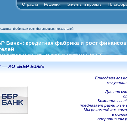
Отрасли
Решения
Клиенты и проекты
Платфор
редитная фабрика и рост финансовых показателей
Р Банк»: кредитная фабрика и рост финансо
телей
продуктов в единой архитектуре на платформе JavaEE
к —
АО «ББР Банк
»
Благодаря воз
мы успешн
Для нас о
о
Компания всег
предлагает различные 
Мы рекомендуем комп
в долго
оперативном р