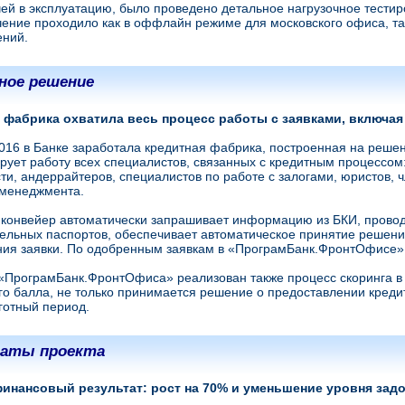
ей в эксплуатацию, было проведено детальное нагрузочное тестир
чение проходило как в оффлайн режиме для московского офиса, т
ений.
ное решение
 фабрика охватила весь процесс работы с заявками, включая
2016 в Банке заработала кредитная фабрика, построенная на ре
рует работу всех специалистов, связанных с кредитным процессом
ти, андеррайтеров, специалистов по работе с залогами, юристов, ч
 менеджмента.
конвейер автоматически запрашивает информацию из БКИ, провод
ельных паспортов, обеспечивает автоматическое принятие решен
ия заявки. По одобренным заявкам в «ПрограмБанк.ФронтОфисе»
«ПрограмБанк.ФронтОфиса» реализован также процесс скоринга в 
го балла, не только принимается решение о предоставлении кредит
ьготный период.
таты проекта
инансовый результат: рост на 70% и уменьшение уровня задол