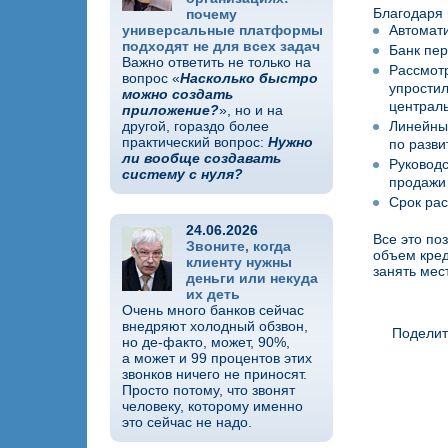
Благодаря
почему
универсальные платформы
Автомати
подходят не для всех задач
Банк пер
Важно ответить не только на
Рассмотр
вопрос «
Насколько быстро
упростил
можно создать
централь
приложение?
», но и на
другой, гораздо более
Линейны
практический вопрос:
Нужно
по разви
ли вообще создавать
Руководс
систему с нуля?
продажи 
Срок рас
24.06.2026
Все это по
Звоните, когда
объем кред
клиенту нужны
занять мес
деньги или некуда
их деть
Очень много банков сейчас
внедряют холодный обзвон,
Поделит
но де-факто, может, 90%,
а может и 99 процентов этих
звонков ничего не приносят.
Просто потому, что звонят
человеку, которому именно
это сейчас не надо.