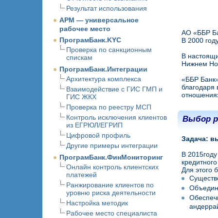
Результат использования
АРМ — универсальное
рабочее место
АО «ББР Ба
ПрограмБанк.KYC
В 2000 год
Проверка по санкционным
В настоящи
спискам
Нижнем Нов
ПрограмБанк.Интеграции
Архитектура комплекса
«ББР Банк»
благодаря 
Взаимодействие с ГИС ГМП и
отношениях
ГИС ЖКХ
Проверка по реестру МСП
Контроль исключения клиентов
Выбор р
из ЕГРЮЛ/ЕГРИП
Цифровой профиль
Задача: в
Другие примеры интеграции
В 2015году
ПрограмБанк.ФинМониторинг
кредитного
Онлайн контроль клиентских
Для этого 
платежей
Существе
Ранжирование клиентов по
Объедини
уровню риска деятельности
Обеспечи
Настройка методик
андеррай
Рабочее место специалиста