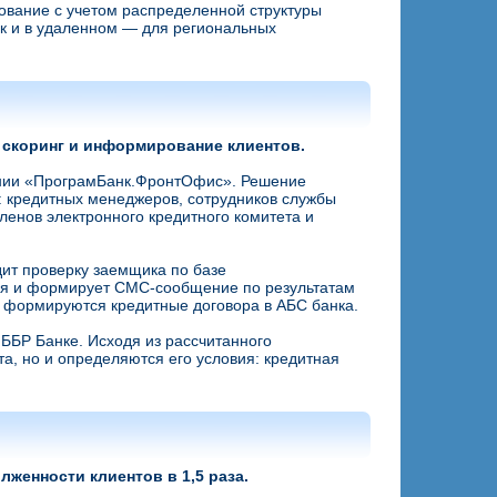
ование с учетом распределенной структуры
ак и в удаленном — для региональных
 скоринг и информирование клиентов.
шении «ПрограмБанк.ФронтОфис». Решение
: кредитных менеджеров, сотрудников службы
ленов электронного кредитного комитета и
ит проверку заемщика по базе
ия и формирует СМС-сообщение по результатам
 формируются кредитные договора в АБС банка.
ББР Банке. Исходя из рассчитанного
а, но и определяются его условия: кредитная
женности клиентов в 1,5 раза.