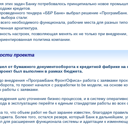
я этих задач Банку потребовалось принципиально новое промыш
родажи кредитов.
 проведенного тендера «ББР Банк» выбрал решение «ПрограмБанк
выбора стали:
всего необходимого функционала, рабочие места для разных типо
енная архитектура.
ность настроек, позволяющая менять их не только при внедрении
ориентированная политика компании.
ости проекта
шел от бумажного документооборота к кредитной фабрике на 
проект был выполнен в рамках бюджета.
до внедрения «ПрограмБанк.ФронтОфиса» работа с заявками прох
борота, то проект начался с разработки to be модели, на основе к
 работы с заявками.
недрения шло уточнение бизнес-процессов, и в систему оперативно
ода в эксплуатацию перейти к единым стандартам работы во всех
а то, что объем работ не был заранее известен, благодаря прави
юджета. Более того, остался резерв, который Банк в дальнейшем, 
л для расширения функционала системы и адаптации к изменяющ