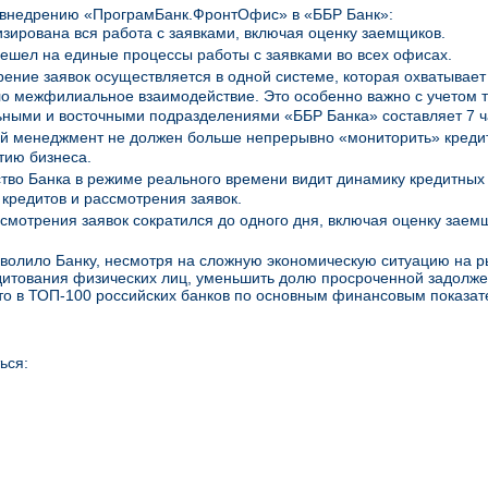
 внедрению «ПрограмБанк.ФронтОфис» в «ББР Банк»:
зирована вся работа с заявками, включая оценку заемщиков.
ешел на единые процессы работы с заявками во всех офисах.
ение заявок осуществляется в одной системе, которая охватывает
о межфилиальное взаимодействие. Это особенно важно с учетом т
ными и восточными подразделениями «ББР Банка» составляет 7 ч
й менеджмент не должен больше непрерывно «мониторить» кредит
тию бизнеса.
тво Банка в режиме реального времени видит динамику кредитных
кредитов и рассмотрения заявок.
смотрения заявок сократился до одного дня, включая оценку заем
зволило Банку, несмотря на сложную экономическую ситуацию на р
итования физических лиц, уменьшить долю просроченной задолжен
то в ТОП-100 российских банков по основным финансовым показат
ься: