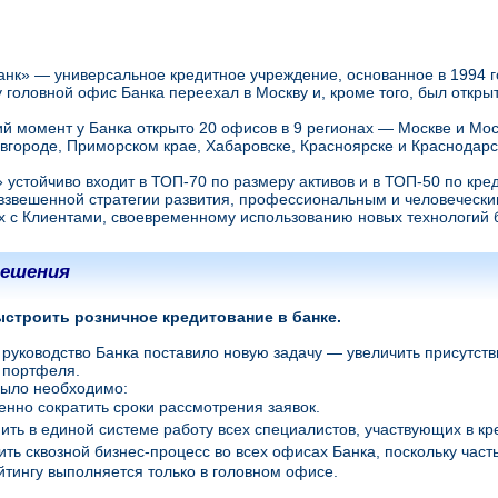
нк» — универсальное кредитное учреждение, основанное в 1994 г
у головной офис Банка переехал в Москву и, кроме того, был откр
й момент у Банка открыто 20 офисов в 9 регионах — Москве и Моск
городе, Приморском крае, Хабаровске, Красноярске и Краснодарс
 устойчиво входит в ТОП-70 по размеру активов и в ТОП-50 по кре
взвешенной стратегии развития, профессиональным и человеческим
 с Клиентами, своевременному использованию новых технологий 
ешения
ыстроить розничное кредитование в банке.
 руководство Банка поставило новую задачу — увеличить присутств
 портфеля.
было необходимо:
нно сократить сроки рассмотрения заявок.
ть в единой системе работу всех специалистов, участвующих в кр
ть сквозной бизнес-процесс во всех офисах Банка, поскольку част
тингу выполняется только в головном офисе.