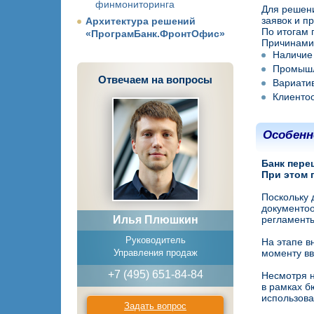
финмониторинга
Для решени
заявок и п
Архитектура решений
По итогам
«ПрограмБанк.ФронтОфис»
Причинами 
Наличие 
Промышл
Отвечаем на вопросы
Вариатив
Клиенто
Особенн
Банк пере
При этом 
Поскольку 
документоо
Илья Плюшкин
регламенты
Руководитель
На этапе в
Управления продаж
моменту вв
+7 (495) 651-84-84
Несмотря н
в рамках б
использова
Задать вопрос